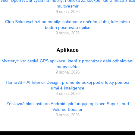
Wish Upon A Cat vyšla na mobily: honička za kočkou, která může zničit
multivesmír
9 srpna, 2026
Club Soko vychází na mobily: sokoban v nočním klubu, kde místo
beden posouváte opilce
9 srpna, 2026
Aplikace
MysteryHike: česká GPS aplikace, která z procházek dělá odhalování
mapy světa
9 srpna, 2026
Home AI – AI Interior Design: proměňte pokoj podle fotky pomocí
umělé inteligence
4 srpna, 2026
Zesilovač hlasitosti pro Android: jak funguje aplikace Super Loud
Volume Booster
3 srpna, 2026