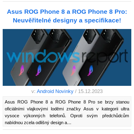
Asus ROG Phone 8 a ROG Phone 8 Pro:
Neuvěřitelné designy a specifikace!
v:
Android Novinky
/ 15.12.2023
Asus ROG Phone 8 a ROG Phone 8 Pro se brzy stanou
oficiálními vlajkovými loděmi značky Asus v kategorii ultra
vysoce výkonných telefonů. Oproti svým předchůdcům
nabídnou zcela odlišný design a…