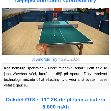
Nejlepší androidní sportovní hry
v:
Android hry
/ 29.1.2024
Kdo nemiluje sportování? Hodit míčem? Běhat? Potit se? To
jsou všechno věci, které se dějí při sportu. Díky moderní
technologii můžete dělat všechny tyto věci aniž byste museli
vstát z gauče….
Oukitel OT8 s 11″ 2K displejem a baterií
8,800 mAh