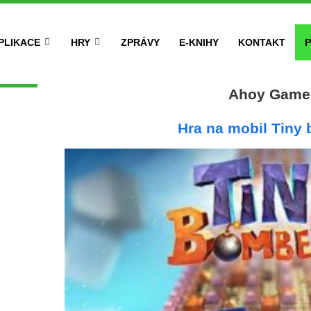
PLIKACE
HRY
ZPRÁVY
E-KNIHY
KONTAKT
P
Ahoy Game
Hra na mobil Tiny