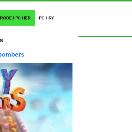
RODEJ PC HER
PC HRY
s
 bombers