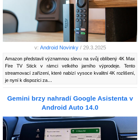
v:
Android Novinky
/ 29.3.2025
Amazon představil významnou slevu na svůj oblíbený 4K Max
Fire TV Stick v rámci velkého jarního výprodeje. Tento
streamovací zařízení, které nabízí vysoce kvalitní 4K rozlišení,
je nyní k dispozici za…
Gemini brzy nahradí Google Asistenta v
Android Auto 14.0