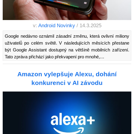
v:
Android Novinky
/ 14.3.2025
Google nedávno oznámil zásadní změnu, která ovlivní miliony
uživatelů po celém světě. V následujících měsících přestane
být Google Assistant dostupný na většině mobilních zařízení.
Tato zpráva přichází jako překvapení pro mnohé,…
Amazon vylepšuje Alexu, dohání
konkurenci v AI závodu