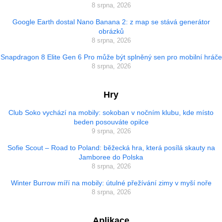
8 srpna, 2026
Google Earth dostal Nano Banana 2: z map se stává generátor
obrázků
8 srpna, 2026
Snapdragon 8 Elite Gen 6 Pro může být splněný sen pro mobilní hráče
8 srpna, 2026
Hry
Club Soko vychází na mobily: sokoban v nočním klubu, kde místo
beden posouváte opilce
9 srpna, 2026
Sofie Scout – Road to Poland: běžecká hra, která posílá skauty na
Jamboree do Polska
8 srpna, 2026
Winter Burrow míří na mobily: útulné přežívání zimy v myší noře
8 srpna, 2026
Aplikace