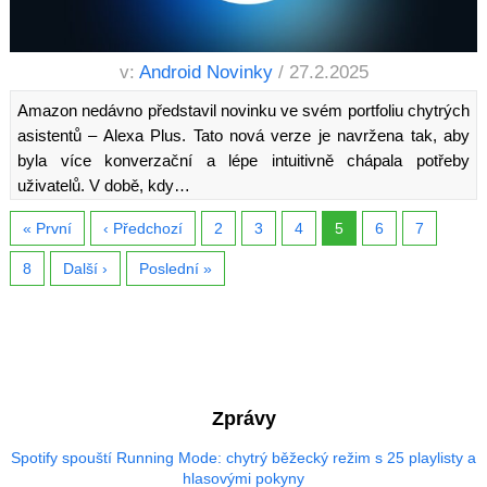
v:
Android Novinky
/ 27.2.2025
Amazon nedávno představil novinku ve svém portfoliu chytrých
asistentů – Alexa Plus. Tato nová verze je navržena tak, aby
byla více konverzační a lépe intuitivně chápala potřeby
uživatelů. V době, kdy…
« První
‹ Předchozí
2
3
4
5
6
7
8
Další ›
Poslední »
Zprávy
Spotify spouští Running Mode: chytrý běžecký režim s 25 playlisty a
hlasovými pokyny