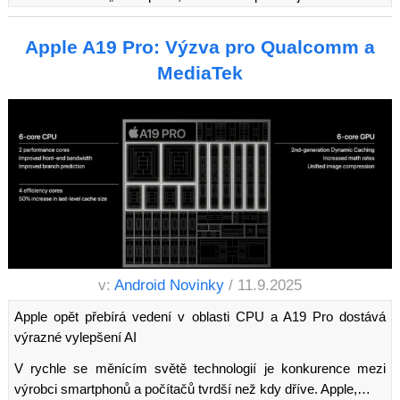
Apple A19 Pro: Výzva pro Qualcomm a
MediaTek
v:
Android Novinky
/ 11.9.2025
Apple opět přebírá vedení v oblasti CPU a A19 Pro dostává
výrazné vylepšení AI
V rychle se měnícím světě technologií je konkurence mezi
výrobci smartphonů a počítačů tvrdší než kdy dříve. Apple,…