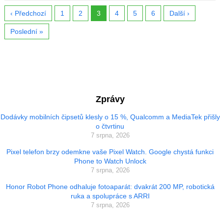
‹ Předchozí
1
2
3
4
5
6
Další ›
Poslední »
Zprávy
Dodávky mobilních čipsetů klesly o 15 %, Qualcomm a MediaTek přišly
o čtvrtinu
7 srpna, 2026
Pixel telefon brzy odemkne vaše Pixel Watch. Google chystá funkci
Phone to Watch Unlock
7 srpna, 2026
Honor Robot Phone odhaluje fotoaparát: dvakrát 200 MP, robotická
ruka a spolupráce s ARRI
7 srpna, 2026