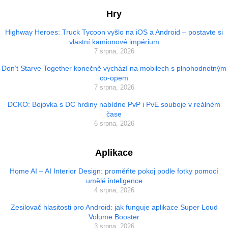
Hry
Highway Heroes: Truck Tycoon vyšlo na iOS a Android – postavte si
vlastní kamionové impérium
7 srpna, 2026
Don’t Starve Together konečně vychází na mobilech s plnohodnotným
co-opem
7 srpna, 2026
DCKO: Bojovka s DC hrdiny nabídne PvP i PvE souboje v reálném
čase
6 srpna, 2026
Aplikace
Home AI – AI Interior Design: proměňte pokoj podle fotky pomocí
umělé inteligence
4 srpna, 2026
Zesilovač hlasitosti pro Android: jak funguje aplikace Super Loud
Volume Booster
3 srpna, 2026