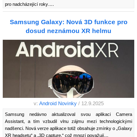
pro nadcházející roky….
Samsung Galaxy: Nová 3D funkce pro
dosud neznámou XR helmu
v:
Android Novinky
/ 12.9.2025
Samsung nedávno aktualizoval svou aplikaci Camera
Assistant, a tím vzbudil vlnu zájmu mezi technologickými
nadšenci. Nová verze aplikace totiž obsahuje zmínky o „Galaxy
XR headsetu“ a „3D capture,“ což mnozí považují…