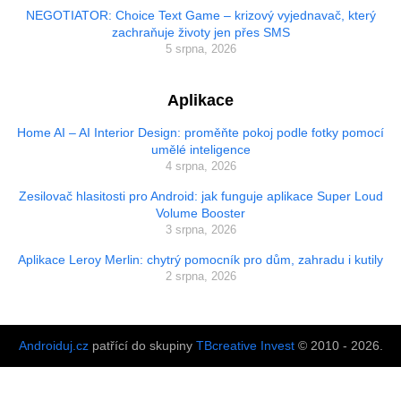
NEGOTIATOR: Choice Text Game – krizový vyjednavač, který
zachraňuje životy jen přes SMS
5 srpna, 2026
Aplikace
Home AI – AI Interior Design: proměňte pokoj podle fotky pomocí
umělé inteligence
4 srpna, 2026
Zesilovač hlasitosti pro Android: jak funguje aplikace Super Loud
Volume Booster
3 srpna, 2026
Aplikace Leroy Merlin: chytrý pomocník pro dům, zahradu i kutily
2 srpna, 2026
Androiduj.cz
patřící do skupiny
TBcreative Invest
© 2010 - 2026.