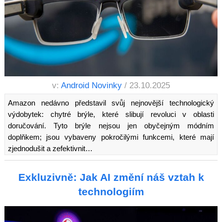
v:
Android Novinky
/ 23.10.2025
Amazon nedávno představil svůj nejnovější technologický
výdobytek: chytré brýle, které slibují revoluci v oblasti
doručování. Tyto brýle nejsou jen obyčejným módním
doplňkem; jsou vybaveny pokročilými funkcemi, které mají
zjednodušit a zefektivnit…
Exkluzivně: Jak AI změní náš vztah k
technologiím