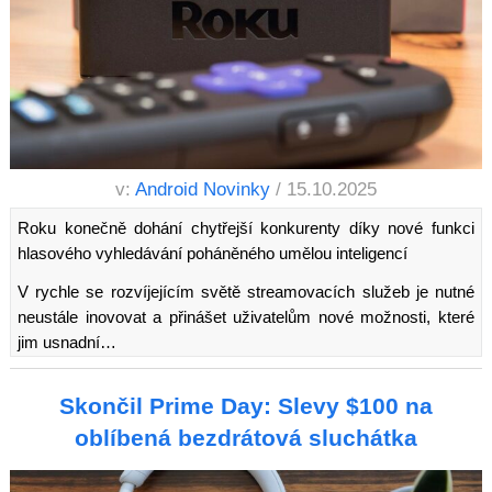
v:
Android Novinky
/ 15.10.2025
Roku konečně dohání chytřejší konkurenty díky nové funkci
hlasového vyhledávání poháněného umělou inteligencí
V rychle se rozvíjejícím světě streamovacích služeb je nutné
neustále inovovat a přinášet uživatelům nové možnosti, které
jim usnadní…
Skončil Prime Day: Slevy $100 na
oblíbená bezdrátová sluchátka