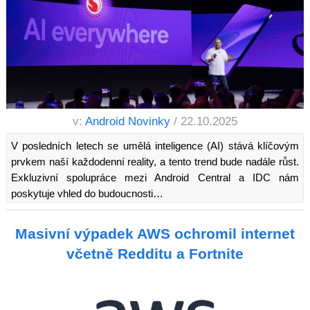
v:
Android Novinky
/ 22.10.2025
V posledních letech se umělá inteligence (AI) stává klíčovým
prvkem naší každodenní reality, a tento trend bude nadále růst.
Exkluzivní spolupráce mezi Android Central a IDC nám
poskytuje vhled do budoucnosti…
Masivní výpadek AWS ochromil internet
včetně Redditu a Fortnite