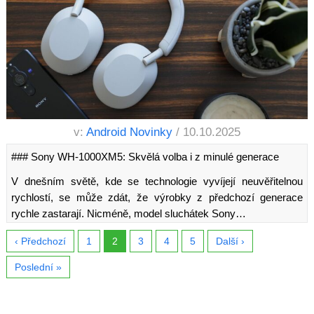
v:
Android Novinky
/ 10.10.2025
### Sony WH-1000XM5: Skvělá volba i z minulé generace
V dnešním světě, kde se technologie vyvíjejí neuvěřitelnou
rychlostí, se může zdát, že výrobky z předchozí generace
rychle zastarají. Nicméně, model sluchátek Sony…
‹ Předchozí
1
2
3
4
5
Další ›
Poslední »