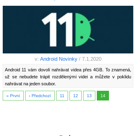
v:
Android Novinky
/ 7.1.2020
Android 11 vám dovolí nahrávat videa přes 4GB. To znamená,
už se nebudete trápit rozdělenými videi a můžete v poklidu
nahrávat na jeden soubor.
« První
‹ Předchozí
11
12
13
14