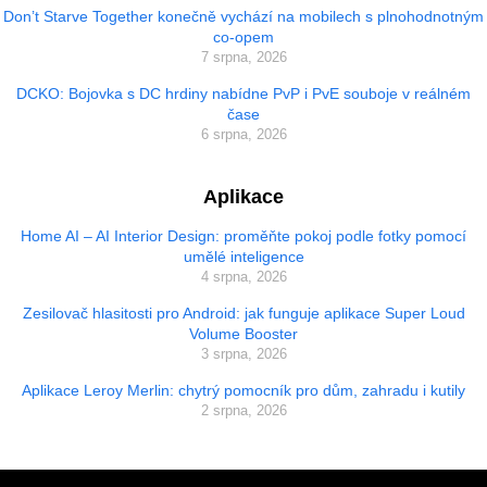
Don’t Starve Together konečně vychází na mobilech s plnohodnotným
co-opem
7 srpna, 2026
DCKO: Bojovka s DC hrdiny nabídne PvP i PvE souboje v reálném
čase
6 srpna, 2026
Aplikace
Home AI – AI Interior Design: proměňte pokoj podle fotky pomocí
umělé inteligence
4 srpna, 2026
Zesilovač hlasitosti pro Android: jak funguje aplikace Super Loud
Volume Booster
3 srpna, 2026
Aplikace Leroy Merlin: chytrý pomocník pro dům, zahradu i kutily
2 srpna, 2026