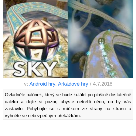
v:
Android hry
,
Arkádové hry
/ 4.7.2018
Ovládněte balónek, který se bude kutálet po plošině dostatečně
daleko a dejte si pozor, abyste netrefili něco, co by vás
zastavilo. Pohybujte se s míčkem ze strany na stranu a
vyhněte se nebezpečným překážkám.