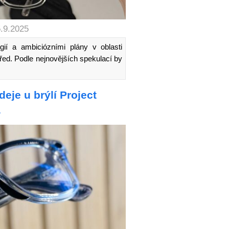
5.9.2025
ií a ambiciózními plány v oblasti
řed. Podle nejnovějších spekulací by
…
eje u brýlí Project
a