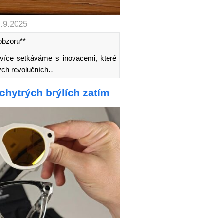
7.9.2025
obzoru**
e více setkáváme s inovacemi, které
ových revolučních…
chytrých brýlích zatím