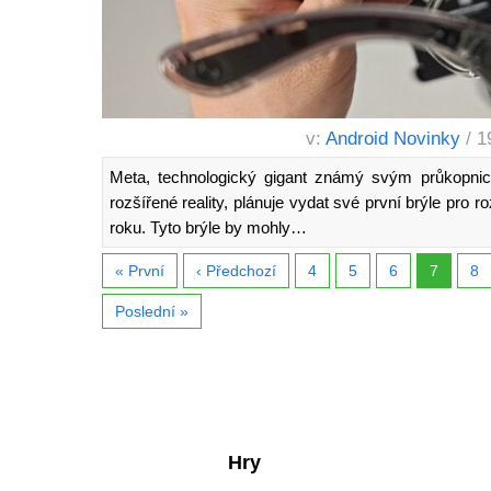
v:
Android Novinky
/ 1
Meta, technologický gigant známý svým průkopnick
rozšířené reality, plánuje vydat své první brýle pro ro
roku. Tyto brýle by mohly…
« První
‹ Předchozí
4
5
6
7
8
Poslední »
Hry