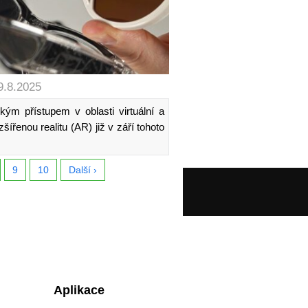
9.8.2025
ým přístupem v oblasti virtuální a
zšířenou realitu (AR) již v září tohoto
9
10
Další ›
Aplikace