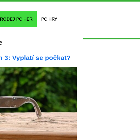
RODEJ PC HER
PC HRY
e
3: Vyplatí se počkat?