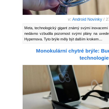
v:
Android Novinky
/ 2
Meta, technologický gigant známý svými inovacemi v o
nedávno vzbudila pozornost svými plány na uvede
Hypernova. Tyto brýle měly být dalším krokem…
Monokulární chytré brýle: Bu
technologi