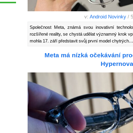
v:
Android Novinky
/ 
Společnost Meta, známá svou inovativní technolog
rozšířené reality, se chystá udělat významný krok vp
mohla 17. září představit svůj první model chytrých
Meta má nízká očekávání prod
Hypernov