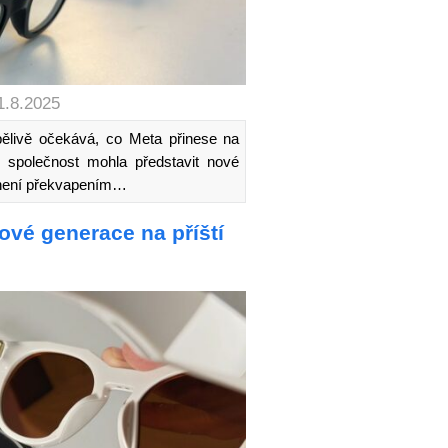
1.8.2025
pělivě očekává, co Meta přinese na
y společnost mohla představit nové
 není překvapením…
ové generace na příští