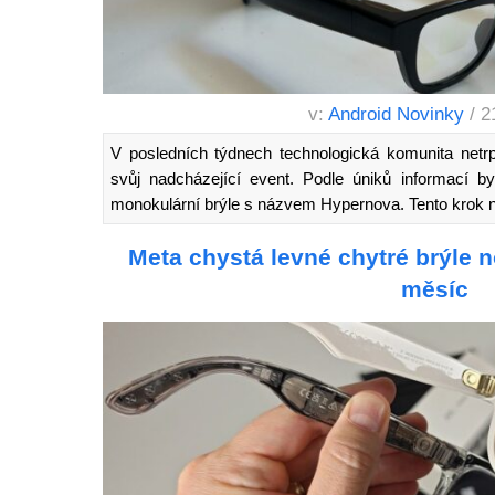
v:
Android Novinky
/ 2
V posledních týdnech technologická komunita netr
svůj nadcházející event. Podle úniků informací b
monokulární brýle s názvem Hypernova. Tento krok
Meta chystá levné chytré brýle n
měsíc