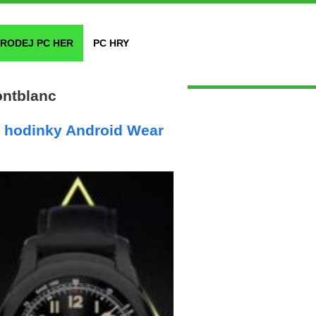
RODEJ PC HER
PC HRY
ontblanc
é hodinky Android Wear