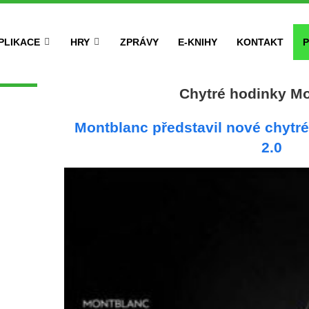
PLIKACE
HRY
ZPRÁVY
E-KNIHY
KONTAKT
P
Chytré hodinky M
Montblanc představil nové chytr
2.0