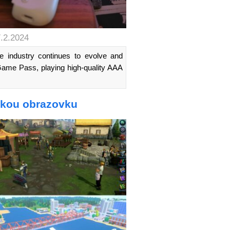
7.2.2024
e industry continues to evolve and
 Game Pass, playing high-quality AAA
lkou obrazovku