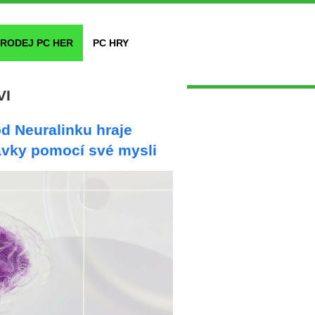
RODEJ PC HER
PC HRY
VI
d Neuralinku hraje
távky pomocí své mysli