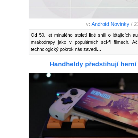
v:
Android Novinky
/ 2
Od 50. let minulého století lidé snili o létajících
mrakodrapy jako v populárních sci-fi filmech. Ač
technologický pokrok nás zavedl…
Handheldy předstihují herní