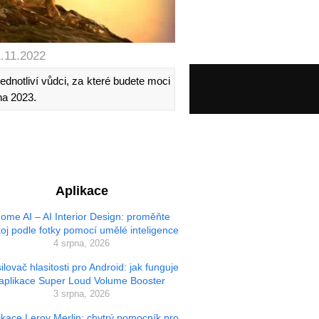
1.11.2022
ednotliví vůdci, za které budete moci
na 2023.
Aplikace
ome AI – AI Interior Design: proměňte
oj podle fotky pomocí umělé inteligence
4 srpna, 2026
ilovač hlasitosti pro Android: jak funguje
aplikace Super Loud Volume Booster
3 srpna, 2026
ikace Leroy Merlin: chytrý pomocník pro