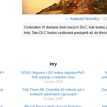
v:
Android Novinky
/ 2
Civilization VI dostane šest nových DLC, kde budou j
hrát. Tato DLC budou vydávaná postupně až do břez
Hry
P i
DCKO: Bojovka s DC hrdiny nabídne PvP i
H
PvE souboje v reálném čase
pok
6 srpna, 2026
ly
Fish Them All!: Chytněte 10 milionů ryb v
Zes
krátkých rybářských výpravách
6 srpna, 2026
ch
Bleach Mirrors High ukazuje hlubokou
Apl