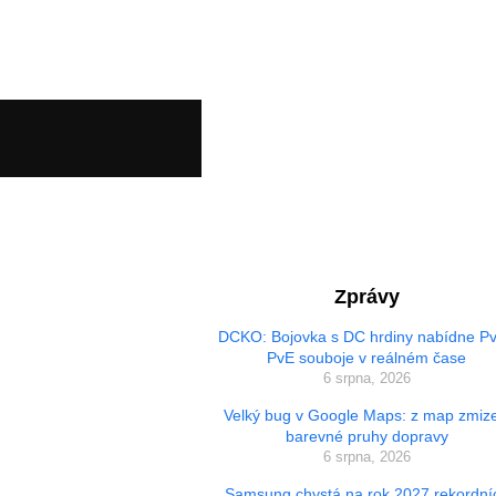
Zprávy
DCKO: Bojovka s DC hrdiny nabídne Pv
PvE souboje v reálném čase
6 srpna, 2026
Velký bug v Google Maps: z map zmize
barevné pruhy dopravy
6 srpna, 2026
Samsung chystá na rok 2027 rekordní