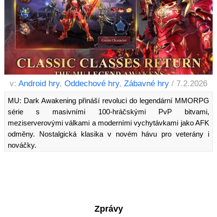
v:
Android hry
,
Oddechové hry
,
Zábavné hry
/ 7.2.2026
MU: Dark Awakening přináší revoluci do legendární MMORPG
série s masivními 100-hráčskými PvP bitvami,
meziserverovými válkami a moderními vychytávkami jako AFK
odměny. Nostalgická klasika v novém hávu pro veterány i
nováčky.
Zprávy