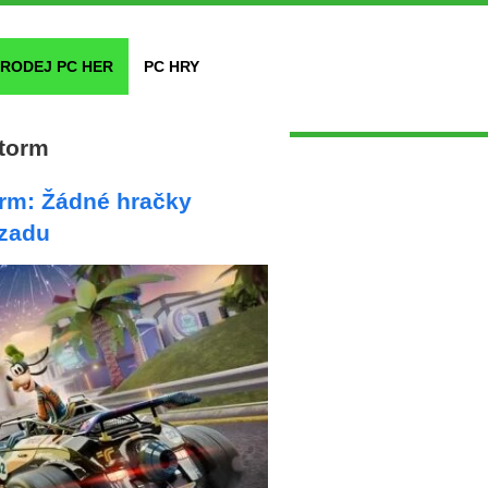
RODEJ PC HER
PC HRY
torm
rm: Žádné hračky
zadu