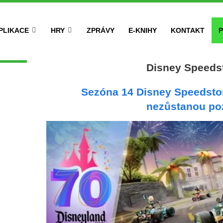
PLIKACE
HRY
ZPRÁVY
E-KNIHY
KONTAKT
P
Disney Speeds
Sezóna 14 Disney Speedsto
nezůstanou po