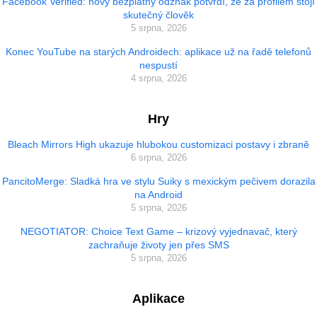
Facebook Verified: nový bezplatný odznak potvrdí, že za profilem stojí
skutečný člověk
5 srpna, 2026
Konec YouTube na starých Androidech: aplikace už na řadě telefonů
nespustí
4 srpna, 2026
Hry
Bleach Mirrors High ukazuje hlubokou customizaci postavy i zbraně
6 srpna, 2026
PancitoMerge: Sladká hra ve stylu Suiky s mexickým pečivem dorazila
na Android
5 srpna, 2026
NEGOTIATOR: Choice Text Game – krizový vyjednavač, který
zachraňuje životy jen přes SMS
5 srpna, 2026
Aplikace