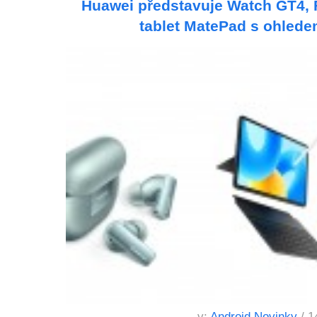
Huawei představuje Watch GT4, 
tablet MatePad s ohlede
v:
Android Novinky
/ 1