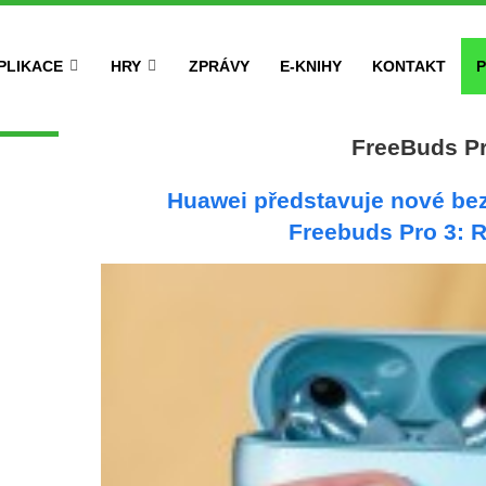
PLIKACE
HRY
ZPRÁVY
E-KNIHY
KONTAKT
P
FreeBuds P
Huawei představuje nové be
Freebuds Pro 3: 