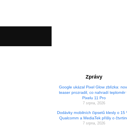
Zprávy
Google ukázal Pixel Glow zblízka: no
teaser prozradil, co nahradí teploměr 
Pixelu 11 Pro
7 srpna, 2026
Dodávky mobilních čipsetů klesly o 15
Qualcomm a MediaTek přišly o čtvrtin
7 srpna, 2026