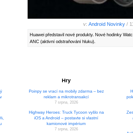
v:
Android Novinky
/ 1
Huawei představil nové produkty. Nové hodinky Wat
ANC (aktivní odstraňování hluku).
Hry
vý
Poinpy se vrací na mobily zdarma – bez
H
v
reklam a mikrotransakcí
pok
7 srpna, 2026
Highway Heroes: Truck Tycoon vyšlo na
Zes
 %,
iOS a Android – postavte si vlastní
u
kamionové impérium
7 srpna, 2026