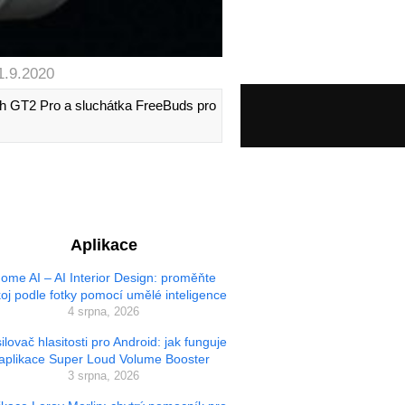
1.9.2020
ch GT2 Pro a sluchátka FreeBuds pro
Aplikace
ome AI – AI Interior Design: proměňte
oj podle fotky pomocí umělé inteligence
4 srpna, 2026
ilovač hlasitosti pro Android: jak funguje
aplikace Super Loud Volume Booster
3 srpna, 2026