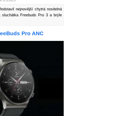
stavil nejnovější chytrá nositelná
 sluchátka Freebuds Pro 3 a brýle
reeBuds Pro ANC