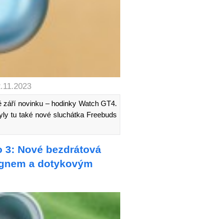
2.11.2023
ě září novinku – hodinky Watch GT4.
 Byly tu také nové sluchátka Freebuds
 3: Nové bezdrátová
ignem a dotykovým
“