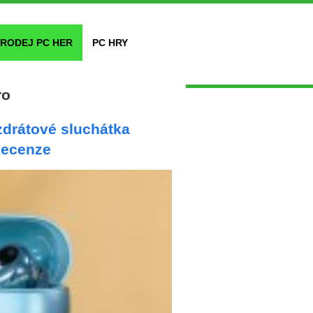
RODEJ PC HER
PC HRY
ro
zdrátové sluchátka
Recenze