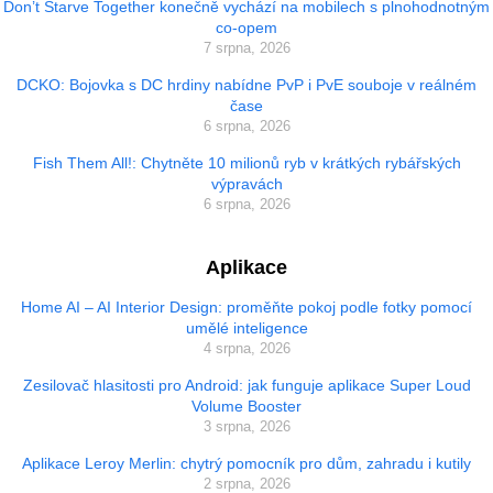
Don’t Starve Together konečně vychází na mobilech s plnohodnotným
co-opem
7 srpna, 2026
DCKO: Bojovka s DC hrdiny nabídne PvP i PvE souboje v reálném
čase
6 srpna, 2026
Fish Them All!: Chytněte 10 milionů ryb v krátkých rybářských
výpravách
6 srpna, 2026
Aplikace
Home AI – AI Interior Design: proměňte pokoj podle fotky pomocí
umělé inteligence
4 srpna, 2026
Zesilovač hlasitosti pro Android: jak funguje aplikace Super Loud
Volume Booster
3 srpna, 2026
Aplikace Leroy Merlin: chytrý pomocník pro dům, zahradu i kutily
2 srpna, 2026