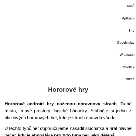
Domů
Aplikace
Hry
Google play
Whatsapp
Novinky
Fitness
Hororové hry
Hororové android hry naženou opravdový strach. T
iché
místa, tmavé prostory, logické hádanky. Stáhněte si jednu z
bláznivých hororových her, kde je strach opravdu všude.
U těchto typů her doporučujeme nasadit sluchátka a hrát hlavně
večer,
kdy je atmosféra pro tyto typy her jako dělaná.