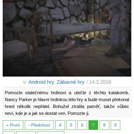
v:
Android hry
,
Zábavné hry
/ 14.3.2018
Pomozte statečnému hrdinovi a utečte z těchto katakomb.
Nancy Parker je hlavní hrdinkou této hry a bude muset překonat
hned několik nepřátel. Bohužel ztratila paměť, takže vůbec
neví, kde je a jak se dostat ven. Pomozte ji.
« První
‹ Předchozí
4
5
6
7
8
9