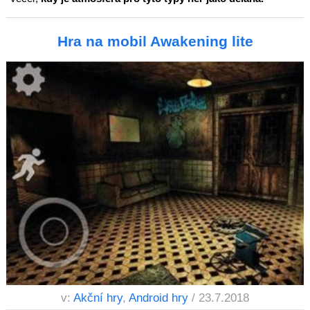
Hra na mobil Awakening lite
v:
Akční hry
,
Android hry
/ 23.7.2018