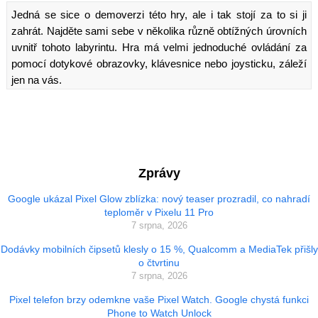
Jedná se sice o demoverzi této hry, ale i tak stojí za to si ji
zahrát. Najděte sami sebe v několika různě obtížných úrovních
uvnitř tohoto labyrintu. Hra má velmi jednoduché ovládání za
pomocí dotykové obrazovky, klávesnice nebo joysticku, záleží
jen na vás.
Zprávy
Google ukázal Pixel Glow zblízka: nový teaser prozradil, co nahradí
teploměr v Pixelu 11 Pro
7 srpna, 2026
Dodávky mobilních čipsetů klesly o 15 %, Qualcomm a MediaTek přišly
o čtvrtinu
7 srpna, 2026
Pixel telefon brzy odemkne vaše Pixel Watch. Google chystá funkci
Phone to Watch Unlock