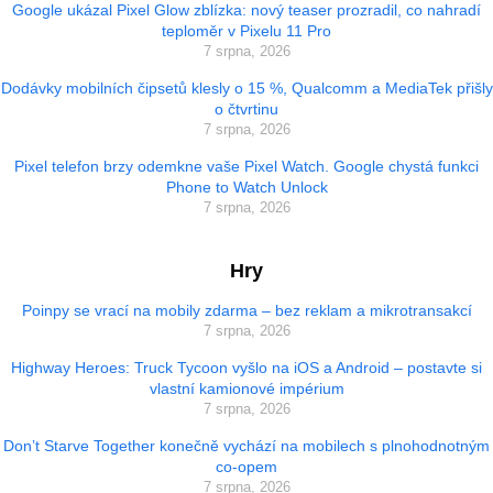
Google ukázal Pixel Glow zblízka: nový teaser prozradil, co nahradí
teploměr v Pixelu 11 Pro
7 srpna, 2026
Dodávky mobilních čipsetů klesly o 15 %, Qualcomm a MediaTek přišly
o čtvrtinu
7 srpna, 2026
Pixel telefon brzy odemkne vaše Pixel Watch. Google chystá funkci
Phone to Watch Unlock
7 srpna, 2026
Hry
Poinpy se vrací na mobily zdarma – bez reklam a mikrotransakcí
7 srpna, 2026
Highway Heroes: Truck Tycoon vyšlo na iOS a Android – postavte si
vlastní kamionové impérium
7 srpna, 2026
Don’t Starve Together konečně vychází na mobilech s plnohodnotným
co-opem
7 srpna, 2026