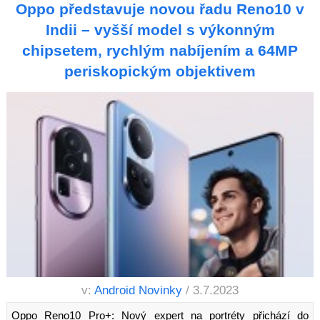
Oppo představuje novou řadu Reno10 v
Indii – vyšší model s výkonným
chipsetem, rychlým nabíjením a 64MP
periskopickým objektivem
v:
Android Novinky
/ 3.7.2023
Oppo Reno10 Pro+: Nový expert na portréty přichází do