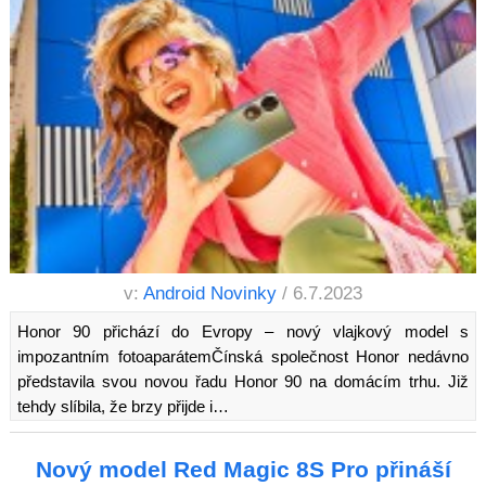
v:
Android Novinky
/ 6.7.2023
Honor 90 přichází do Evropy – nový vlajkový model s
impozantním fotoaparátemČínská společnost Honor nedávno
představila svou novou řadu Honor 90 na domácím trhu. Již
tehdy slíbila, že brzy přijde i…
Nový model Red Magic 8S Pro přináší