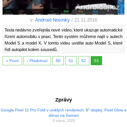
v:
Android Novinky
/ 21.11.2016
Tesla nedávno zveřejnila nové video, které ukazuje automatické
řízení automobilu v praxi. Tento systém můžeme najít v autech
Model S a model X. V tomto videu uvidíte auto Model S, které
řídí autopilot kolem sousedů.
« První
‹ Předchozí
50
51
52
53
Zprávy
Google Pixel 11 Pro Fold v uniklých renderech: 8″ displej, Pixel Glow a
důraz na Gemini
9 srpna, 2026