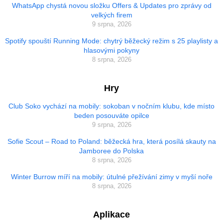
WhatsApp chystá novou složku Offers & Updates pro zprávy od
velkých firem
9 srpna, 2026
Spotify spouští Running Mode: chytrý běžecký režim s 25 playlisty a
hlasovými pokyny
8 srpna, 2026
Hry
Club Soko vychází na mobily: sokoban v nočním klubu, kde místo
beden posouváte opilce
9 srpna, 2026
Sofie Scout – Road to Poland: běžecká hra, která posílá skauty na
Jamboree do Polska
8 srpna, 2026
Winter Burrow míří na mobily: útulné přežívání zimy v myší noře
8 srpna, 2026
Aplikace