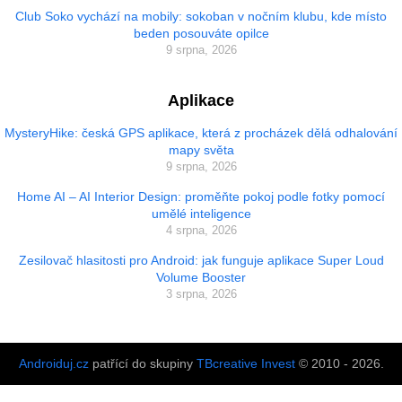
Club Soko vychází na mobily: sokoban v nočním klubu, kde místo
beden posouváte opilce
9 srpna, 2026
Aplikace
MysteryHike: česká GPS aplikace, která z procházek dělá odhalování
mapy světa
9 srpna, 2026
Home AI – AI Interior Design: proměňte pokoj podle fotky pomocí
umělé inteligence
4 srpna, 2026
Zesilovač hlasitosti pro Android: jak funguje aplikace Super Loud
Volume Booster
3 srpna, 2026
Androiduj.cz
patřící do skupiny
TBcreative Invest
© 2010 - 2026.