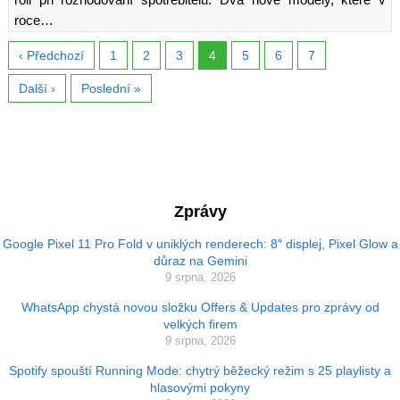
roce…
‹ Předchozí
1
2
3
4
5
6
7
Další ›
Poslední »
Zprávy
Google Pixel 11 Pro Fold v uniklých renderech: 8″ displej, Pixel Glow a
důraz na Gemini
9 srpna, 2026
WhatsApp chystá novou složku Offers & Updates pro zprávy od
velkých firem
9 srpna, 2026
Spotify spouští Running Mode: chytrý běžecký režim s 25 playlisty a
hlasovými pokyny