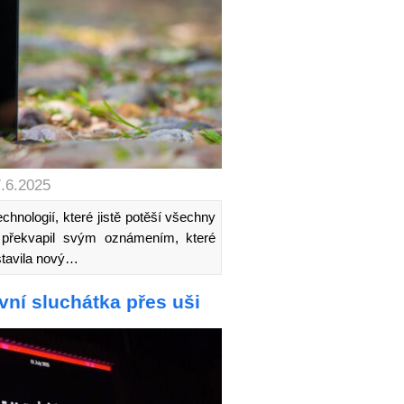
7.6.2025
chnologií, které jistě potěší všechny
překvapil svým oznámením, které
stavila nový…
vní sluchátka přes uši