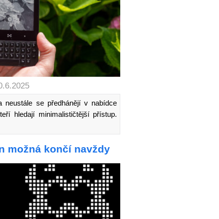
0.6.2025
a neustále se předhánějí v nabídce
eří hledají minimalističtější přístup.
gn možná končí navždy