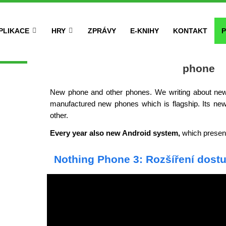
PLIKACE
HRY
ZPRÁVY
E-KNIHY
KONTAKT
P
phone
New phone and other phones. We writing about ne
manufactured new phones which is flagship. Its ne
other.
Every year also new Android system,
which present
Nothing Phone 3: Rozšíření dost