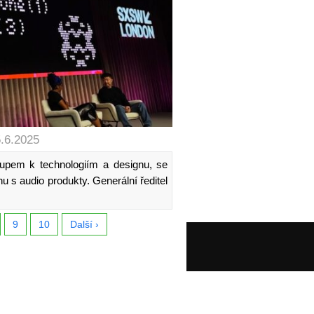
5.6.2025
upem k technologiím a designu, se
 s audio produkty. Generální ředitel
9
10
Další ›