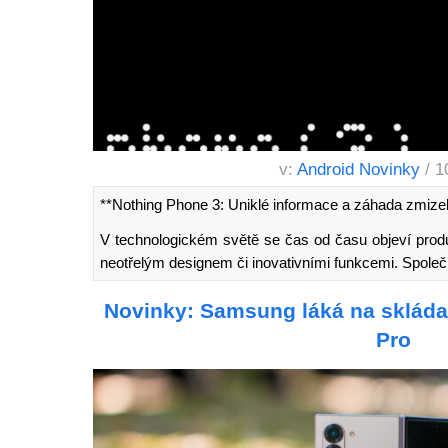
v:
Android Novinky
/ 1
**Nothing Phone 3: Uniklé informace a záhada zmizel
V technologickém světě se čas od času objeví prod
neotřelým designem či inovativními funkcemi. Spole
Novinky: Samsung láká na skládac
Pro