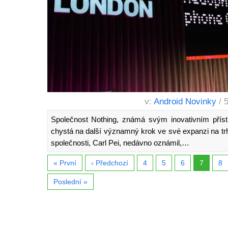
v:
Android Novinky
/ 
Společnost Nothing, známá svým inovativním příst
chystá na další významný krok ve své expanzi na trhu
společnosti, Carl Pei, nedávno oznámil,…
« První
‹ Předchozí
4
5
6
7
8
Poslední »