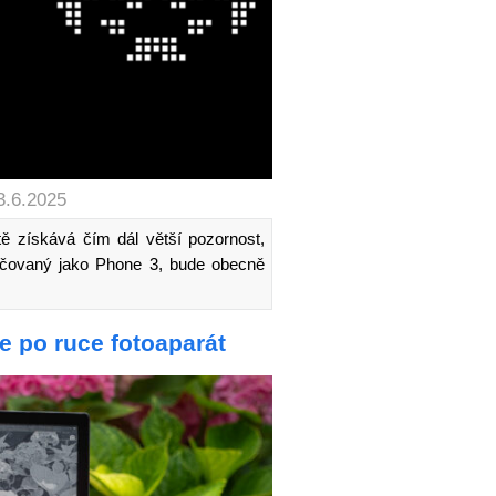
3.6.2025
tě získává čím dál větší pozornost,
načovaný jako Phone 3, bude obecně
te po ruce fotoaparát