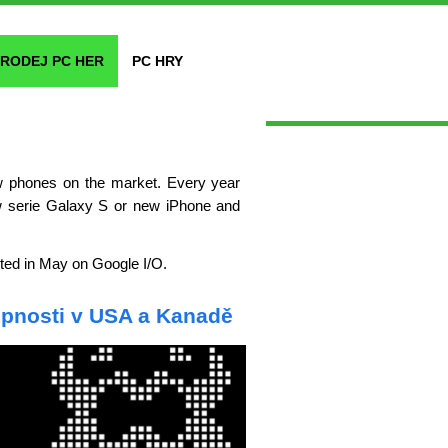
RODEJ PC HER
PC HRY
w phones on the market. Every year
w serie Galaxy S or new iPhone and
ed in May on Google I/O.
upnosti v USA a Kanadě