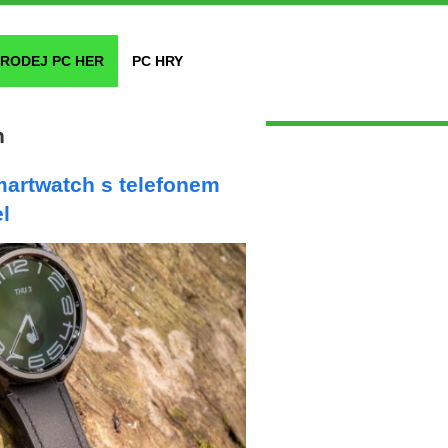
RODEJ PC HER
PC HRY
h
martwatch s telefonem
l