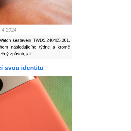
3.4.2024
el Watch sestavení TWD9.240405.001.
ěhem následujícího týdne a kromě
nečný způsob, jak…
cí svou identitu