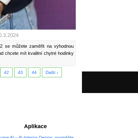
0.3.2024
2 se můžete zaměřit na výhodnou
d chcete mít kvalitní chytré hodinky
42
43
44
Další ›
Aplikace
ome AI – AI Interior Design: proměňte