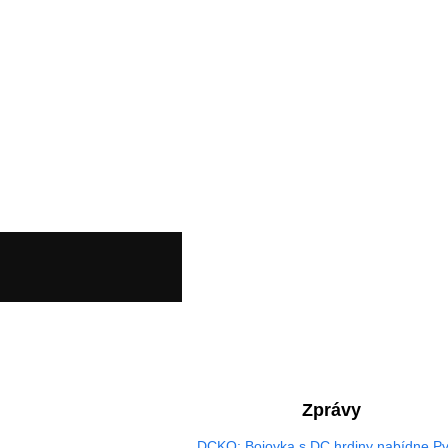
Zprávy
DCKO: Bojovka s DC hrdiny nabídne Pv