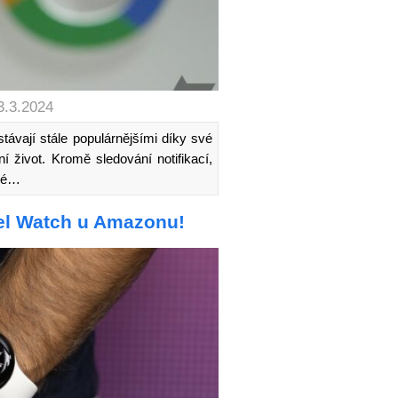
3.3.2024
ávají stále populárnějšími díky své
í život. Kromě sledování notifikací,
ové…
xel Watch u Amazonu!