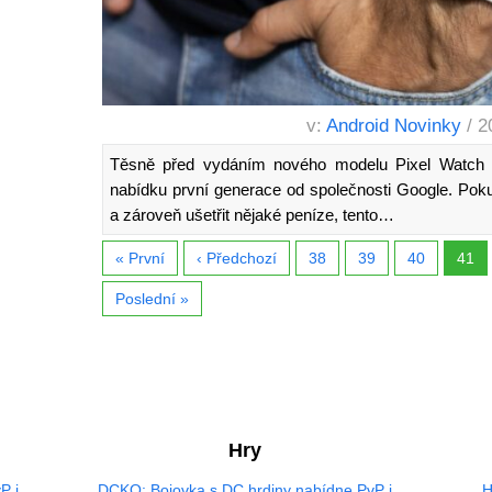
v:
Android Novinky
/ 2
Těsně před vydáním nového modelu Pixel Watch 
nabídku první generace od společnosti Google. Poku
a zároveň ušetřit nějaké peníze, tento…
« První
‹ Předchozí
38
39
40
41
Poslední »
Hry
P i
DCKO: Bojovka s DC hrdiny nabídne PvP i
H