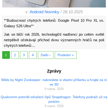
v:
Android Novinky
/ 28.10.2025
**Budoucnost chytrých telefonů: Google Pixel 10 Pro XL vs.
Galaxy S26 Ultra**
Jak se blíží rok 2026, technologičtí nadšenci po celém světě
netrpělivě očekávají příchod dvou významných hráčů na poli
chytrých telefonů:…
1
2
3
4
Další ›
Poslední »
Zprávy
Wilds by Night Zookeeper: nakreslete si vlastní příšerku a hrajte za ni
ve 3D
9 srpna, 2026
Qualcomm potvrdil zdražení čipů Snapdragon. Telefony podraží už na
podzim
9 srpna, 2026