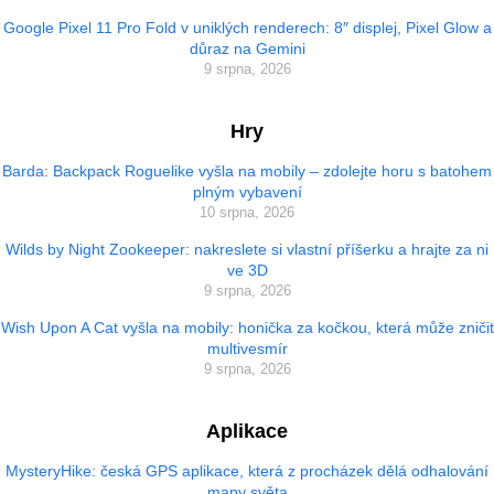
Google Pixel 11 Pro Fold v uniklých renderech: 8″ displej, Pixel Glow a
důraz na Gemini
9 srpna, 2026
Hry
Barda: Backpack Roguelike vyšla na mobily – zdolejte horu s batohem
plným vybavení
10 srpna, 2026
Wilds by Night Zookeeper: nakreslete si vlastní příšerku a hrajte za ni
ve 3D
9 srpna, 2026
Wish Upon A Cat vyšla na mobily: honička za kočkou, která může zničit
multivesmír
9 srpna, 2026
Aplikace
MysteryHike: česká GPS aplikace, která z procházek dělá odhalování
mapy světa