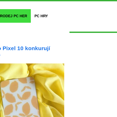
RODEJ PC HER
PC HRY
Pixel 10 konkurují
“