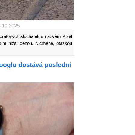
8.10.2025
drátových sluchátek s názvem Pixel
ším nižší cenou. Nicméně, otázkou
ooglu dostává poslední
i