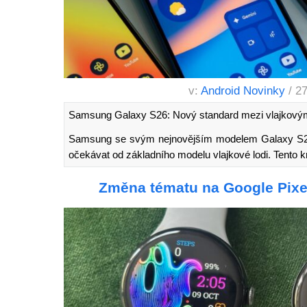
v:
Android Novinky
/ 2
Samsung Galaxy S26: Nový standard mezi vlajkovým
Samsung se svým nejnovějším modelem Galaxy S26 
očekávat od základního modelu vlajkové lodi. Tento 
Změna tématu na Google Pixel