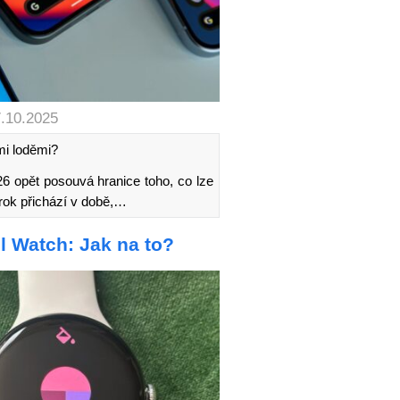
7.10.2025
i loděmi?
opět posouvá hranice toho, co lze
krok přichází v době,…
 Watch: Jak na to?