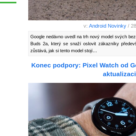
v:
Android Novinky
/ 2
Google nedávno uvedl na trh nový model svých bez
Buds 2a, který se snaží oslovit zákazníky předev
zůstává, jak si tento model stojí…
Konec podpory: Pixel Watch od G
aktualizac