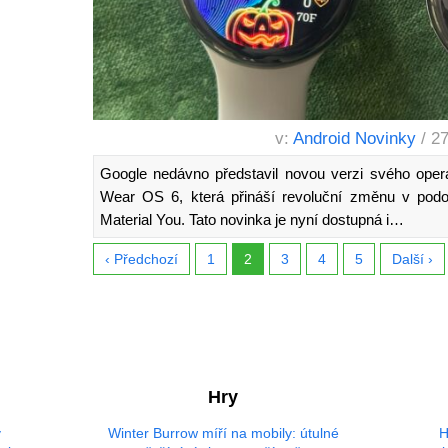
v:
Android Novinky
/ 2
Google nedávno představil novou verzi svého oper
Wear OS 6, která přináší revoluční změnu v pod
Material You. Tato novinka je nyní dostupná i…
‹ Předchozí
1
2
3
4
5
Další ›
Hry
ý
Winter Burrow míří na mobily: útulné
H