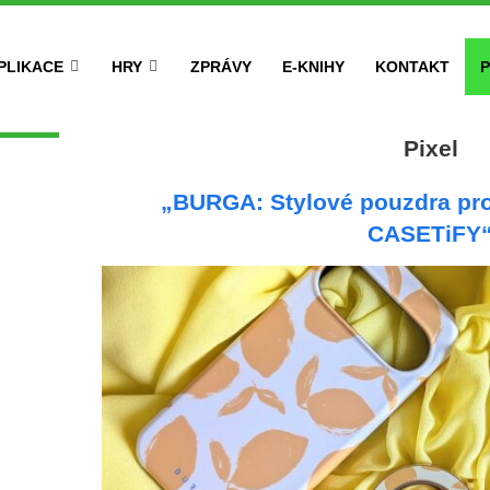
PLIKACE
HRY
ZPRÁVY
E-KNIHY
KONTAKT
P
Pixel
„BURGA: Stylové pouzdra pro 
CASETiFY