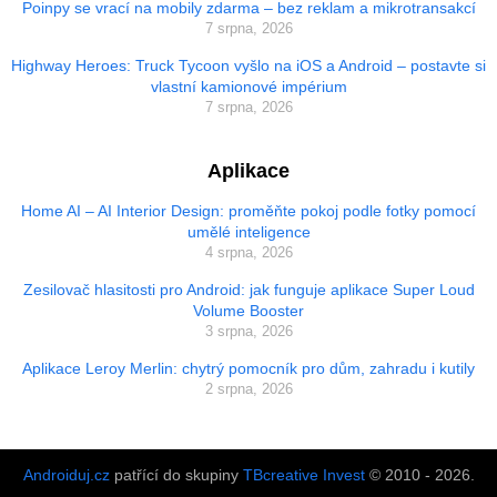
Poinpy se vrací na mobily zdarma – bez reklam a mikrotransakcí
7 srpna, 2026
Highway Heroes: Truck Tycoon vyšlo na iOS a Android – postavte si
vlastní kamionové impérium
7 srpna, 2026
Aplikace
Home AI – AI Interior Design: proměňte pokoj podle fotky pomocí
umělé inteligence
4 srpna, 2026
Zesilovač hlasitosti pro Android: jak funguje aplikace Super Loud
Volume Booster
3 srpna, 2026
Aplikace Leroy Merlin: chytrý pomocník pro dům, zahradu i kutily
2 srpna, 2026
Androiduj.cz
patřící do skupiny
TBcreative Invest
© 2010 - 2026.