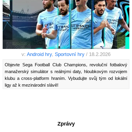
v:
Android hry
,
Sportovní hry
/ 18.2.2026
Objevte Sega Football Club Champions, revoluční fotbalový
manažerský simulátor s reálnými daty, hloubkovým rozvojem
klubu a cross-platform hraním. Vybudujte svůj tým od lokální
ligy až k mezinárodní slávě!
Zprávy