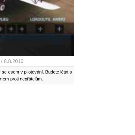
/ 8.8.2016
e se esem v pilotování. Budete létat s
ýmem proti nepřátelům.