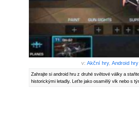
v:
Akční hry
,
Android hry
Zahrajte si android hru z druhé světové války a staňt
historickými letadly. Leťte jako osamělý vlk nebo s t