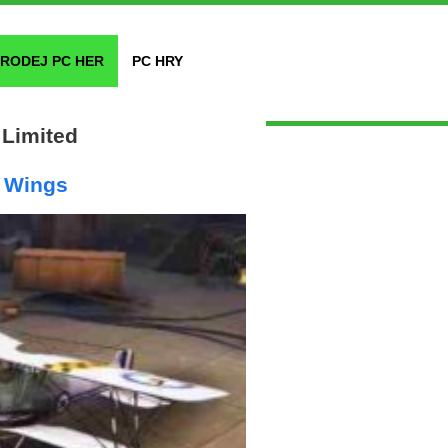
RODEJ PC HER
PC HRY
 Limited
r Wings