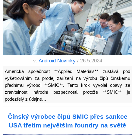
v:
Android Novinky
/ 26.5.2024
Americká společnost **Applied Materials** zůstává pod
vyšetřováním za prodej zařízení na výrobu čipů čínskému
přednímu výrobci **SMIC**. Tento krok vyvolal obavy ze
zranitelnosti národní bezpečnosti, protože **SMIC** je
podezřelý z údajné…
Čínský výrobce čipů SMIC přes sankce
USA třetím největším foundry na světě