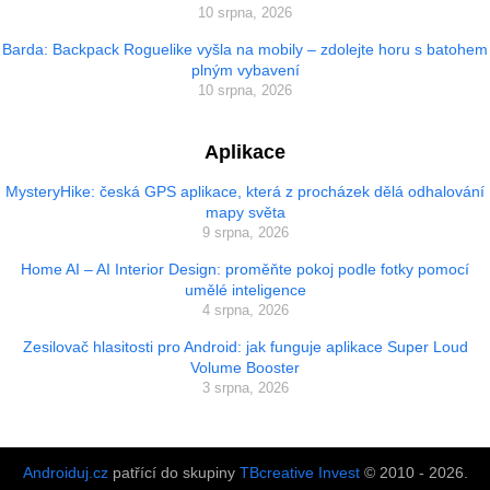
10 srpna, 2026
Barda: Backpack Roguelike vyšla na mobily – zdolejte horu s batohem
plným vybavení
10 srpna, 2026
Aplikace
MysteryHike: česká GPS aplikace, která z procházek dělá odhalování
mapy světa
9 srpna, 2026
Home AI – AI Interior Design: proměňte pokoj podle fotky pomocí
umělé inteligence
4 srpna, 2026
Zesilovač hlasitosti pro Android: jak funguje aplikace Super Loud
Volume Booster
3 srpna, 2026
Androiduj.cz
patřící do skupiny
TBcreative Invest
© 2010 - 2026.