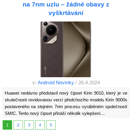
na 7nm uzlu – žádné obavy z
vyškrtávání
v:
Android Novinky
/ 26.4.2024
Huawei nedávno představil nový čipset Kirin 9010, který je ve
skutečnosti revidovanou verzí předchozího modelu Kirin 9000s
postaveného na stejném 7nm procesu vyráběném společností
SMIC. Tento nový čipset přináší několik vylepšení…
1
2
3
4
5