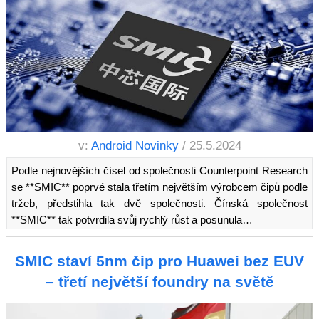
v:
Android Novinky
/ 25.5.2024
Podle nejnovějších čísel od společnosti Counterpoint Research
se **SMIC** poprvé stala třetím největším výrobcem čipů podle
tržeb, předstihla tak dvě společnosti. Čínská společnost
**SMIC** tak potvrdila svůj rychlý růst a posunula…
SMIC staví 5nm čip pro Huawei bez EUV
– třetí největší foundry na světě