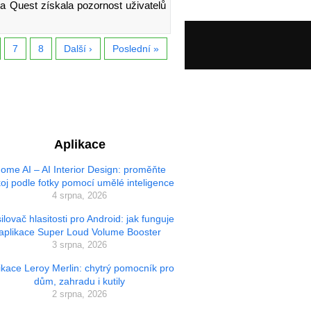
eta Quest získala pozornost uživatelů
7
8
Další ›
Poslední »
Aplikace
ome AI – AI Interior Design: proměňte
oj podle fotky pomocí umělé inteligence
4 srpna, 2026
ilovač hlasitosti pro Android: jak funguje
aplikace Super Loud Volume Booster
3 srpna, 2026
ikace Leroy Merlin: chytrý pomocník pro
dům, zahradu i kutily
2 srpna, 2026