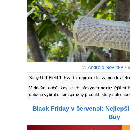
v:
Android Novinky
/ 
Sony ULT Field 1: Kvalitní reproduktor za neodolatel
V dnešní době, kdy je trh přesycen nejrůznějšími 
obtížné vybrat si ten správný produkt, který splní n
Black Friday v červenci: Nejlepš
Buy