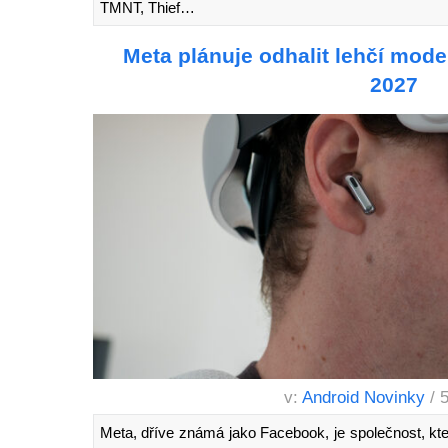
TMNT, Thief…
Meta plánuje odhalit lehčí mode
2027
v:
Android Novinky
/ 
Meta, dříve známá jako Facebook, je společnost, která