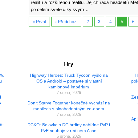
realitu a rozšířenou realitu. Jejich řada headsetů M
po celém světě díky svým…
« První
‹ Předchozí
2
3
4
5
6
Hry
 %,
Highway Heroes: Truck Tycoon vyšlo na
H
u
iOS a Android – postavte si vlastní
pok
kamionové impérium
7 srpna, 2026
l
Zes
o
Don’t Starve Together konečně vychází na
mobilech s plnohodnotným co-opem
7 srpna, 2026
Apl
t:
DCKO: Bojovka s DC hrdiny nabídne PvP i
PvE souboje v reálném čase
6 srpna, 2026