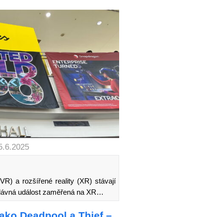
5.6.2025
(VR) a rozšířené reality (XR) stávají
Nedávná událost zaměřená na XR…
jako Deadpool a Thief –