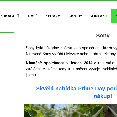
PLIKACE
HRY
ZPRÁVY
E-KNIHY
KONTAKT
P
Sony
Sony byla původně známá jako společnost,
která v
Nicméně Sony vyrábí i televize nebo mobilní telefon
Nicméně společnost v letech 2014->
má stále p
ztrátách. Mluví se tedy u ukončení vývoje mobilníc
jiného.
Skvělá nabídka Prime Day pod
nákup!