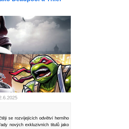
2.6.2025
těji se rozvíjejících odvětví herního
dy nových exkluzivních titulů jako