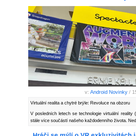
v:
Android Novinky
/ 1
Virtuální realita a chytré brýle: Revoluce na obzoru
V posledních letech se technologie virtuální reality 
stále více součástí našeho každodenního života. 
Hráči se mýlí o VR exkluzivitách 