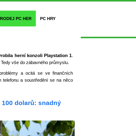
RODEJ PC HER
PC HRY
yrobila herní konzoli Playstation 1
.
y. Tedy vše do zábavného průmyslu.
roblémy a ocitá se ve finančních
h telefonu a soustředění se na něco
 100 dolarů: snadný