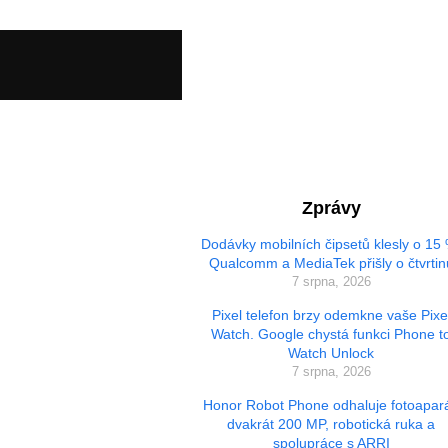
Zprávy
Dodávky mobilních čipsetů klesly o 15
Qualcomm a MediaTek přišly o čtvrtin
7 srpna, 2026
Pixel telefon brzy odemkne vaše Pixe
Watch. Google chystá funkci Phone t
Watch Unlock
7 srpna, 2026
Honor Robot Phone odhaluje fotoapará
dvakrát 200 MP, robotická ruka a
spolupráce s ARRI