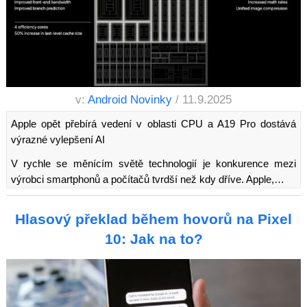
v:
Android Novinky
/ 11.9.2025
Apple opět přebírá vedení v oblasti CPU a A19 Pro dostává
výrazné vylepšení AI
V rychle se měnícím světě technologií je konkurence mezi
výrobci smartphonů a počítačů tvrdší než kdy dříve. Apple,…
Hlasový překlad během hovorů na Pixel
10: Jak na to?