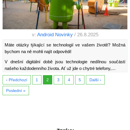
v:
Android Novinky
/ 26.8.2025
Máte otázky týkající se technologií ve vašem životě? Možná
bychom na ně mohli najít odpovědi!
V dnešní digitální době jsou technologie nedílnou součástí
našeho každodenního života. Ať už jde o chytré telefony,…
‹ Předchozí
1
2
3
4
5
Další ›
Poslední »