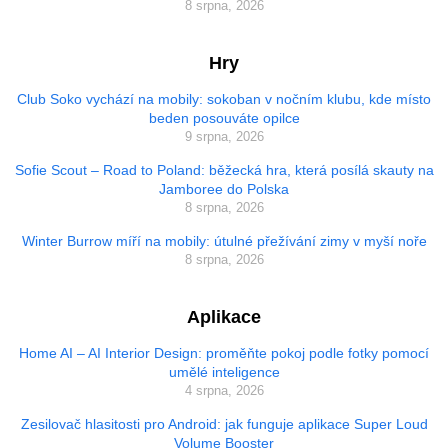
8 srpna, 2026
Hry
Club Soko vychází na mobily: sokoban v nočním klubu, kde místo
beden posouváte opilce
9 srpna, 2026
Sofie Scout – Road to Poland: běžecká hra, která posílá skauty na
Jamboree do Polska
8 srpna, 2026
Winter Burrow míří na mobily: útulné přežívání zimy v myší noře
8 srpna, 2026
Aplikace
Home AI – AI Interior Design: proměňte pokoj podle fotky pomocí
umělé inteligence
4 srpna, 2026
Zesilovač hlasitosti pro Android: jak funguje aplikace Super Loud
Volume Booster