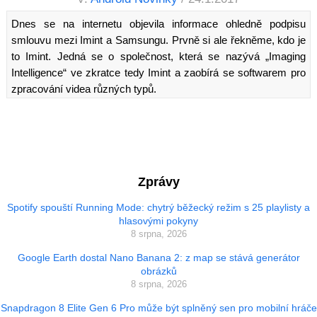
Dnes se na internetu objevila informace ohledně podpisu
smlouvu mezi Imint a Samsungu. Prvně si ale řekněme, kdo je
to Imint. Jedná se o společnost, která se nazývá „Imaging
Intelligence“ ve zkratce tedy Imint a zaobírá se softwarem pro
zpracování videa různých typů.
Zprávy
Spotify spouští Running Mode: chytrý běžecký režim s 25 playlisty a
hlasovými pokyny
8 srpna, 2026
Google Earth dostal Nano Banana 2: z map se stává generátor
obrázků
8 srpna, 2026
Snapdragon 8 Elite Gen 6 Pro může být splněný sen pro mobilní hráče