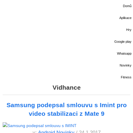
Domů
Aplikace
Hry
Google play
Whatsapp
Novinky
Fitness
Vidhance
Samsung podepsal smlouvu s Imint pro
video stabilizaci z Mate 9
v:
Android Novinky
/ 24.1.2017