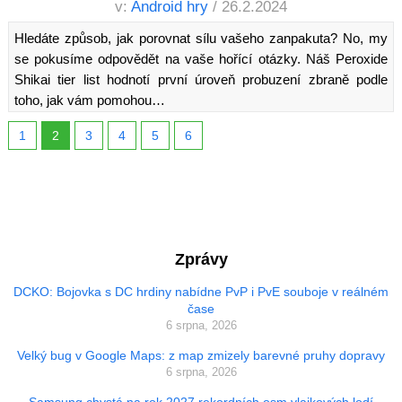
v:
Android hry
/ 26.2.2024
Hledáte způsob, jak porovnat sílu vašeho zanpakuta? No, my
se pokusíme odpovědět na vaše hořící otázky. Náš Peroxide
Shikai tier list hodnotí první úroveň probuzení zbraně podle
toho, jak vám pomohou…
1
2
3
4
5
6
Zprávy
DCKO: Bojovka s DC hrdiny nabídne PvP i PvE souboje v reálném
čase
6 srpna, 2026
Velký bug v Google Maps: z map zmizely barevné pruhy dopravy
6 srpna, 2026