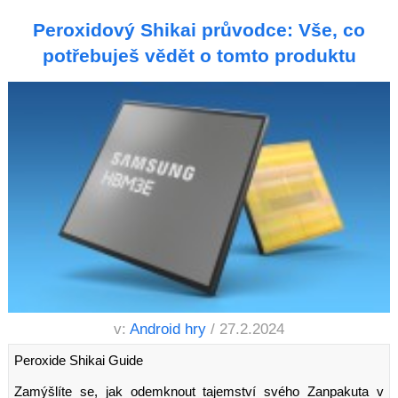
Peroxidový Shikai průvodce: Vše, co
potřebuješ vědět o tomto produktu
v:
Android hry
/ 27.2.2024
Peroxide Shikai Guide
Zamýšlíte se, jak odemknout tajemství svého Zanpakuta v