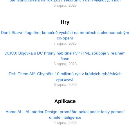
Samsung chystá na rok 2027 rekordních osm vlajkových lodí
6 srpna, 2026
Hry
Don’t Starve Together konečně vychází na mobilech s plnohodnotným
co-opem
7 srpna, 2026
DCKO: Bojovka s DC hrdiny nabídne PvP i PvE souboje v reálném
čase
6 srpna, 2026
Fish Them All!: Chytněte 10 milionů ryb v krátkých rybářských
výpravách
6 srpna, 2026
Aplikace
Home AI – AI Interior Design: proměňte pokoj podle fotky pomocí
umělé inteligence
4 srpna, 2026