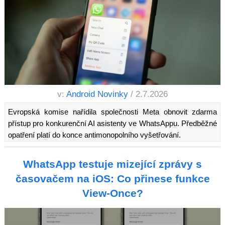
v:
Android Novinky
/ 2.7.2026
Evropská komise nařídila společnosti Meta obnovit zdarma
přístup pro konkurenční AI asistenty ve WhatsAppu. Předběžné
opatření platí do konce antimonopolního vyšetřování.
WhatsApp testuje mizející zprávy s
časovačem na iOS: Co přinese funkce
View-Once?