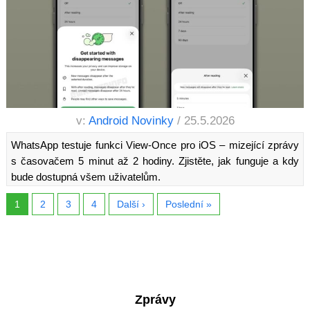
v:
Android Novinky
/ 25.5.2026
WhatsApp testuje funkci View-Once pro iOS – mizející zprávy
s časovačem 5 minut až 2 hodiny. Zjistěte, jak funguje a kdy
bude dostupná všem uživatelům.
1
2
3
4
Další ›
Poslední »
Zprávy