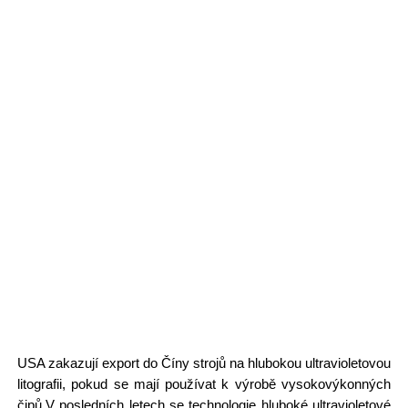
USA zakazují export do Číny strojů na hlubokou ultravioletovou
litografii, pokud se mají používat k výrobě vysokovýkonných
čipů.V posledních letech se technologie hluboké ultravioletové