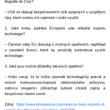
litografie do Číny?
– USA se obávají bezpečnostních rizik spojených s vyspělými
čipy, které mohou mít vojenské i civilní využití.
2. Jaké kroky podniká Evropská unie ohledně exportu
technologie?
– Členské státy EU diskutují o možných opatřeních, například
o zavedení licencí, které by umožnily kontrolovat využití
technologie.
3. Jaké jsou možné důsledky takových opatření?
– Kritici varují, že to může zpomalit technologický pokrok a
omezit konkurenceschopnost elektronického průmyslu,
zatímco stoupenci zdůrazňují nutnost chránit zájmy a
bezpečnost vlastní země.
Zdroj:
https://www.phonearena.com/news/us-bans-exports-of-
certain-duv-lithography-machines_id151809