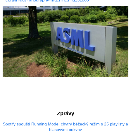
Zprávy
Spotify spouští Running Mode: chytrý běžecký režim s 25 playlisty a
hlasovými pokyny