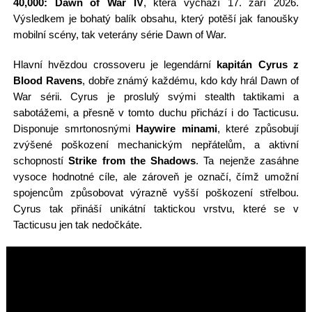
40,000: Dawn of War IV
, která vychází 17. září 2026.
Výsledkem je bohatý balík obsahu, který potěší jak fanoušky
mobilní scény, tak veterány série Dawn of War.
Hlavní hvězdou crossoveru je legendární
kapitán Cyrus z
Blood Ravens
, dobře známý každému, kdo kdy hrál Dawn of
War sérii. Cyrus je proslulý svými stealth taktikami a
sabotážemi, a přesně v tomto duchu přichází i do Tacticusu.
Disponuje smrtonosnými
Haywire minami
, které způsobují
zvýšené poškození mechanickým nepřátelům, a aktivní
schopností
Strike from the Shadows
. Ta nejenže zasáhne
vysoce hodnotné cíle, ale zároveň je označí, čímž umožní
spojencům způsobovat výrazně vyšší poškození střelbou.
Cyrus tak přináší unikátní taktickou vrstvu, které se v
Tacticusu jen tak nedočkáte.