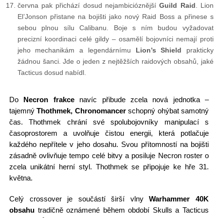
června pak přichází dosud nejambicióznější
Guild Raid
. Lion
El’Jonson přistane na bojišti jako nový Raid Boss a přinese s
sebou plnou sílu Calibanu. Boje s ním budou vyžadovat
precizní koordinaci celé gildy – osamělí bojovníci nemají proti
jeho mechanikám a legendárnímu
Lion’s Shield
prakticky
žádnou šanci. Jde o jeden z nejtěžších raidových obsahů, jaké
Tacticus dosud nabídl.
Do
Necron frakce
navíc přibude zcela nová jednotka –
tajemný
Thothmek, Chronomancer
schopný ohýbat samotný
čas. Thothmek chrání své spolubojovníky manipulací s
časoprostorem a uvolňuje čistou energii, která potlačuje
každého nepřítele v jeho dosahu. Svou přítomností na bojišti
zásadně ovlivňuje tempo celé bitvy a posiluje Necron roster o
zcela unikátní herní styl. Thothmek se připojuje ke hře 31.
května.
Celý crossover je součástí širší vlny
Warhammer 40K
obsahu
tradičně oznámené během období Skulls a Tacticus