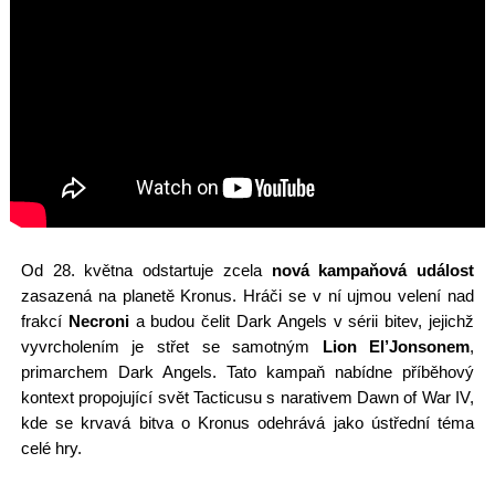
Od 28. května odstartuje zcela
nová kampaňová událost
zasazená na planetě Kronus. Hráči se v ní ujmou velení nad
frakcí
Necroni
a budou čelit Dark Angels v sérii bitev, jejichž
vyvrcholením je střet se samotným
Lion El’Jonsonem
,
primarchem Dark Angels. Tato kampaň nabídne příběhový
kontext propojující svět Tacticusu s narativem Dawn of War IV,
kde se krvavá bitva o Kronus odehrává jako ústřední téma
celé hry.