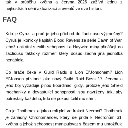
tak v průběhu května a června 2026 zažívá jednu z
nejhustších sérií aktualizací a eventů ve své historii.
FAQ
Kdo je Cyrus a proč je jeho příchod do Tacticusu výjimečný?
Cyrus je ikonický kapitán Blood Ravens ze série Dawn of War,
jehož unikátní stealth schopnosti a Haywire miny přinášejí do
Tacticusu taktický rozměr, který dosud žádná jiná jednotka
nenabídla.
Co hráče čeká v Guild Raidu s Lion El’Jonsonem? Lion
El’Jonson přistane jako nový Guild Raid Boss 17. června a
jeho boj vyžaduje plnou koordinaci gildy, protože jeho Shield
mechaniky a devastující schopnosti jsou navrženy tak, aby
potrestaly každého, kdo se pokusí čelit mu sám.
Co je Thothmek a jakou roli plní ve frakcii Necroni? Thothmek
je záhadný Chronomancer, který se přidá k Necronům 31.
května a jehož schopnost manipulovat s časem mu umožňuje