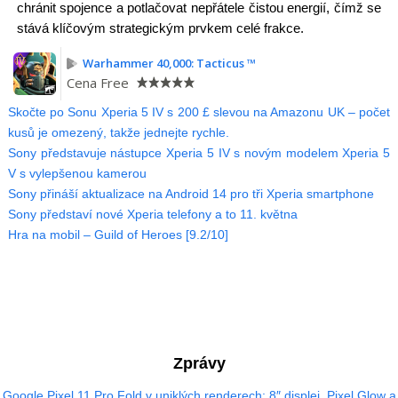
chránit spojence a potlačovat nepřátele čistou energií, čímž se
stává klíčovým strategickým prvkem celé frakce.
Warhammer 40,000: Tacticus ™
Cena
Free
Skočte po Sonu Xperia 5 IV s 200 £ slevou na Amazonu UK – počet
kusů je omezený, takže jednejte rychle.
Sony představuje nástupce Xperia 5 IV s novým modelem Xperia 5
V s vylepšenou kamerou
Sony přináší aktualizace na Android 14 pro tři Xperia smartphone
Sony představí nové Xperia telefony a to 11. května
Hra na mobil – Guild of Heroes [9.2/10]
Zprávy
Google Pixel 11 Pro Fold v uniklých renderech: 8″ displej, Pixel Glow a