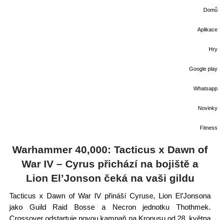
Domů
Aplikace
Hry
Google play
Whatsapp
Novinky
Fitness
Warhammer 40,000: Tacticus x Dawn of
War IV – Cyrus přichází na bojiště a
Lion El’Jonson čeká na vaši gildu
Tacticus x Dawn of War IV přináší Cyruse, Lion El’Jonsona
jako Guild Raid Bosse a Necron jednotku Thothmek.
Crossover odstartuje novou kampaň na Kronusu od 28. května