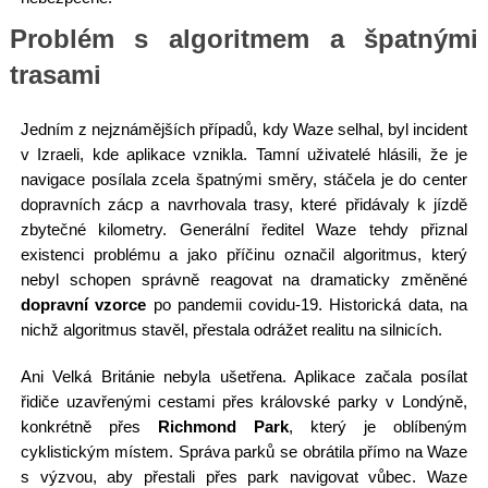
Problém s algoritmem a špatnými
trasami
Jedním z nejznámějších případů, kdy Waze selhal, byl incident
v Izraeli, kde aplikace vznikla. Tamní uživatelé hlásili, že je
navigace posílala zcela špatnými směry, stáčela je do center
dopravních zácp a navrhovala trasy, které přidávaly k jízdě
zbytečné kilometry. Generální ředitel Waze tehdy přiznal
existenci problému a jako příčinu označil algoritmus, který
nebyl schopen správně reagovat na dramaticky změněné
dopravní vzorce
po pandemii covidu-19. Historická data, na
nichž algoritmus stavěl, přestala odrážet realitu na silnicích.
Ani Velká Británie nebyla ušetřena. Aplikace začala posílat
řidiče uzavřenými cestami přes královské parky v Londýně,
konkrétně přes
Richmond Park
, který je oblíbeným
cyklistickým místem. Správa parků se obrátila přímo na Waze
s výzvou, aby přestali přes park navigovat vůbec. Waze