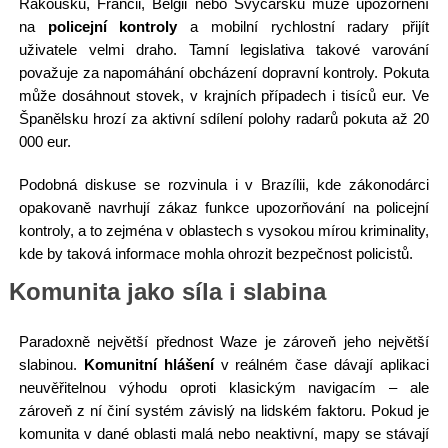
Rakousku, Francii, Belgii nebo Švýcarsku může upozornění
na
policejní kontroly
a mobilní rychlostní radary přijít
uživatele velmi draho. Tamní legislativa takové varování
považuje za napomáhání obcházení dopravní kontroly. Pokuta
může dosáhnout stovek, v krajních případech i tisíců eur. Ve
Španělsku hrozí za aktivní sdílení polohy radarů pokuta až 20
000 eur.
Podobná diskuse se rozvinula i v Brazílii, kde zákonodárci
opakovaně navrhují zákaz funkce upozorňování na policejní
kontroly, a to zejména v oblastech s vysokou mírou kriminality,
kde by taková informace mohla ohrozit bezpečnost policistů.
Komunita jako síla i slabina
Paradoxně největší přednost Waze je zároveň jeho největší
slabinou.
Komunitní hlášení
v reálném čase dávají aplikaci
neuvěřitelnou výhodu oproti klasickým navigacím – ale
zároveň z ní činí systém závislý na lidském faktoru. Pokud je
komunita v dané oblasti malá nebo neaktivní, mapy se stávají