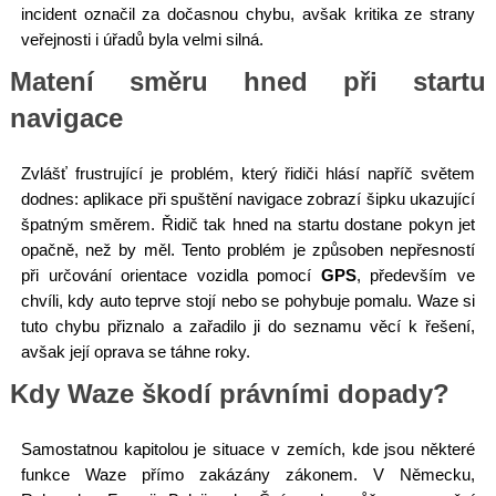
incident označil za dočasnou chybu, avšak kritika ze strany
veřejnosti i úřadů byla velmi silná.
Matení směru hned při startu
navigace
Zvlášť frustrující je problém, který řidiči hlásí napříč světem
dodnes: aplikace při spuštění navigace zobrazí šipku ukazující
špatným směrem. Řidič tak hned na startu dostane pokyn jet
opačně, než by měl. Tento problém je způsoben nepřesností
při určování orientace vozidla pomocí
GPS
, především ve
chvíli, kdy auto teprve stojí nebo se pohybuje pomalu. Waze si
tuto chybu přiznalo a zařadilo ji do seznamu věcí k řešení,
avšak její oprava se táhne roky.
Kdy Waze škodí právními dopady?
Samostatnou kapitolou je situace v zemích, kde jsou některé
funkce Waze přímo zakázány zákonem. V Německu,