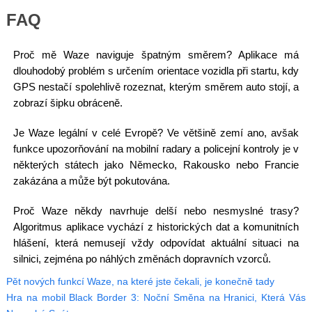
FAQ
Proč mě Waze naviguje špatným směrem? Aplikace má
dlouhodobý problém s určením orientace vozidla při startu, kdy
GPS nestačí spolehlivě rozeznat, kterým směrem auto stojí, a
zobrazí šipku obráceně.
Je Waze legální v celé Evropě? Ve většině zemí ano, avšak
funkce upozorňování na mobilní radary a policejní kontroly je v
některých státech jako Německo, Rakousko nebo Francie
zakázána a může být pokutována.
Proč Waze někdy navrhuje delší nebo nesmyslné trasy?
Algoritmus aplikace vychází z historických dat a komunitních
hlášení, která nemusejí vždy odpovídat aktuální situaci na
silnici, zejména po náhlých změnách dopravních vzorců.
Pět nových funkcí Waze, na které jste čekali, je konečně tady
Hra na mobil Black Border 3: Noční Směna na Hranici, Která Vás