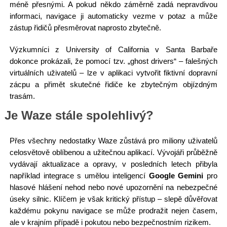
méně přesnými. A pokud někdo záměrně zadá nepravdivou
informaci, navigace ji automaticky vezme v potaz a může
zástup řidičů přesměrovat naprosto zbytečně.
Výzkumníci z University of California v Santa Barbaře
dokonce prokázali, že pomocí tzv. „ghost drivers“ – falešných
virtuálních uživatelů – lze v aplikaci vytvořit fiktivní dopravní
zácpu a přimět skutečné řidiče ke zbytečným objízdným
trasám.
Je Waze stále spolehlivý?
Přes všechny nedostatky Waze zůstává pro miliony uživatelů
celosvětově oblíbenou a užitečnou aplikací. Vývojáři průběžně
vydávají aktualizace a opravy, v posledních letech přibyla
například integrace s umělou inteligencí
Google Gemini
pro
hlasové hlášení nehod nebo nové upozornění na nebezpečné
úseky silnic. Klíčem je však kritický přístup – slepě důvěřovat
každému pokynu navigace se může prodražit nejen časem,
ale v krajním případě i pokutou nebo bezpečnostním rizikem.