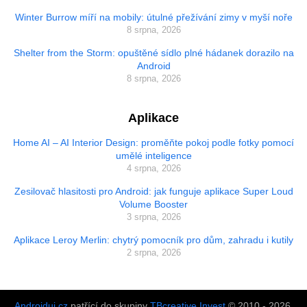
Winter Burrow míří na mobily: útulné přežívání zimy v myší noře
8 srpna, 2026
Shelter from the Storm: opuštěné sídlo plné hádanek dorazilo na
Android
8 srpna, 2026
Aplikace
Home AI – AI Interior Design: proměňte pokoj podle fotky pomocí
umělé inteligence
4 srpna, 2026
Zesilovač hlasitosti pro Android: jak funguje aplikace Super Loud
Volume Booster
3 srpna, 2026
Aplikace Leroy Merlin: chytrý pomocník pro dům, zahradu i kutily
2 srpna, 2026
Androiduj.cz
patřící do skupiny
TBcreative Invest
© 2010 - 2026.