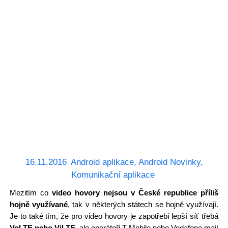
16.11.2016
Android aplikace
,
Android Novinky
,
Komunikační aplikace
Mezitím co
video hovory nejsou v České republice příliš
hojně využívané
, tak v některých státech se hojně využívají.
Je to také tím, že pro video hovory je zapotřebí lepší síť třebá
VoLTE nebo ViLTE
, ale operátoři T-Mobile nebo Vodafone mají