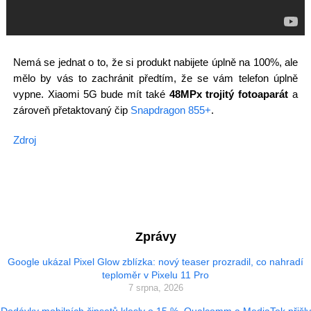
Nemá se jednat o to, že si produkt nabijete úplně na 100%, ale
mělo by vás to zachránit předtím, že se vám telefon úplně
vypne. Xiaomi 5G bude mít také
48MPx trojitý fotoaparát
a
zároveň přetaktovaný čip
Snapdragon 855+
.
Zdroj
Zprávy
Google ukázal Pixel Glow zblízka: nový teaser prozradil, co nahradí
teploměr v Pixelu 11 Pro
7 srpna, 2026
Dodávky mobilních čipsetů klesly o 15 %, Qualcomm a MediaTek přišly