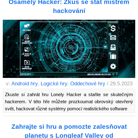
Osamělý Hacker: Zkus se stát mistrem
hackování
v:
Android hry
,
Logické hry
,
Oddechové hry
/ 29.5.2023
Zkuste si zahrát hru Lonely Hacker a staňte se skutečným
hackerem. V této hře můžete prozkoumat obrovský otevřený
svět, hackovat různé systémy pomocí realistického software
Zahrajte si hru a pomozte zalesňovat
planetu s Longleaf Valley od