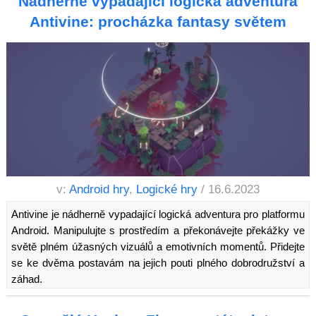
Nádherně vypadající logická adventura
Antivine: procházka fantasy světem
v:
Android hry
,
Logické hry
/ 16.6.2023
Antivine je nádherně vypadající logická adventura pro platformu
Android. Manipulujte s prostředím a překonávejte překážky ve
světě plném úžasných vizuálů a emotivních momentů. Přidejte
se ke dvěma postavám na jejich pouti plného dobrodružství a
záhad.