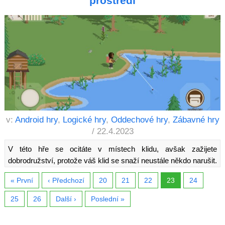
prostředí
v:
Android hry
,
Logické hry
,
Oddechové hry
,
Zábavné hry
/ 22.4.2023
V této hře se ocitáte v místech klidu, avšak zažijete
dobrodružství, protože váš klid se snaží neustále někdo narušit.
« První
‹ Předchozí
20
21
22
23
24
25
26
Další ›
Poslední »