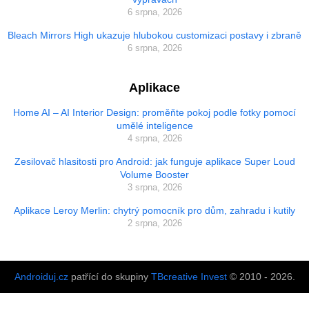
6 srpna, 2026
Bleach Mirrors High ukazuje hlubokou customizaci postavy i zbraně
6 srpna, 2026
Aplikace
Home AI – AI Interior Design: proměňte pokoj podle fotky pomocí
umělé inteligence
4 srpna, 2026
Zesilovač hlasitosti pro Android: jak funguje aplikace Super Loud
Volume Booster
3 srpna, 2026
Aplikace Leroy Merlin: chytrý pomocník pro dům, zahradu i kutily
2 srpna, 2026
Androiduj.cz
patřící do skupiny
TBcreative Invest
© 2010 - 2026.