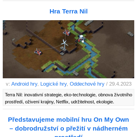
Hra Terra Nil
v:
Android hry
,
Logické hry
,
Oddechové hry
/ 29.4.2023
Terra Nil: inovativní strategie, eko-technologie, obnova životního
prostředí, oživení krajiny, Netflix, udržitelnost, ekologie.
Představujeme mobilní hru On My Own
– dobrodružství o přežití v nádherném