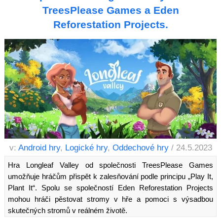
TreesPlease Games a Eden
Reforestation Projects.
v:
Android hry
,
Logické hry
,
Oddechové hry
/ 24.5.2023
Hra Longleaf Valley od společnosti TreesPlease Games
umožňuje hráčům přispět k zalesňování podle principu „Play It,
Plant It“. Spolu se společností Eden Reforestation Projects
mohou hráči pěstovat stromy v hře a pomoci s výsadbou
skutečných stromů v reálném životě.