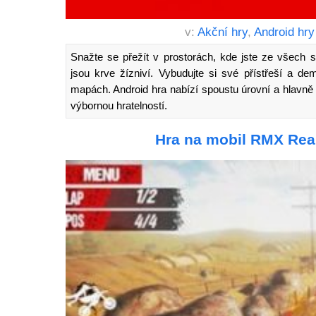
v:
Akční hry
,
Android hry
Snažte se přežít v prostorách, kde jste ze všech st
jsou krve žízniví. Vybudujte si své přístřeší a de
mapách. Android hra nabízí spoustu úrovní a hlavně
výbornou hratelností.
Hra na mobil RMX Rea