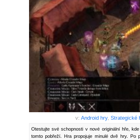
v:
Android hry
,
Strategické 
Otestujte své schopnosti v nové originální hře, k
tomto pobřeží. Hra propojuje minulé dvě hry. Po p