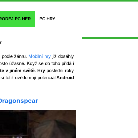
RODEJ PC HER
PC HRY
y
o podle žánru.
Mobilní hry
již dosáhly
rosto úžasné. Když se do toho přidá
i
ste v jiném světě.
Hry
poslední roky
si totiž uvědomují potenciál
Android
 Dragonspear