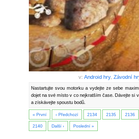
v:
Android hry
,
Závodní hr
Nastartujte svou motorku a vydejte ze sebe maximu
dojet na své místo v co nejkratším čase. Dávejte si v
a získávejte spoustu bodů.
« První
‹ Předchozí
2134
2135
2136
2140
Další ›
Poslední »