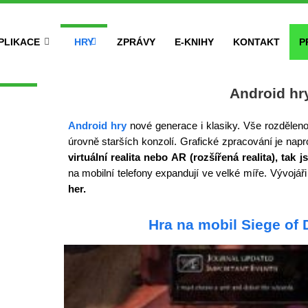
PLIKACE
HRY
ZPRÁVY
E-KNIHY
KONTAKT
P
Android hr
Android hry
nové generace i klasiky. Vše rozdělen
úrovně starších konzolí. Grafické zpracování je nap
virtuální realita nebo AR (rozšířená realita), tak j
na mobilní telefony expandují ve velké míře. Vývojáři 
her.
Hra na mobil Siege of