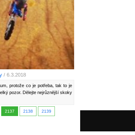
y
/ 6.3.2018
m, protože co je potřeba, tak to je
elký pozor. Dělejte nejrůznější skoky
2137
2138
2139