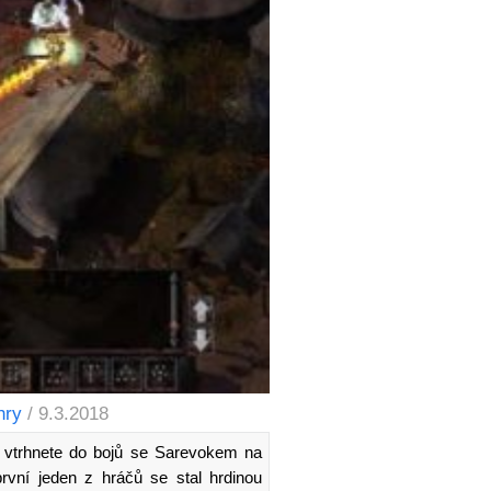
hry
/ 9.3.2018
de vtrhnete do bojů se Sarevokem na
rvní jeden z hráčů se stal hrdinou