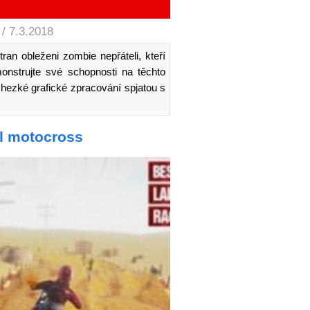
/ 7.3.2018
ran obleženi zombie nepřáteli, kteří
monstrujte své schopnosti na těchto
 hezké grafické zpracování spjatou s
l motocross