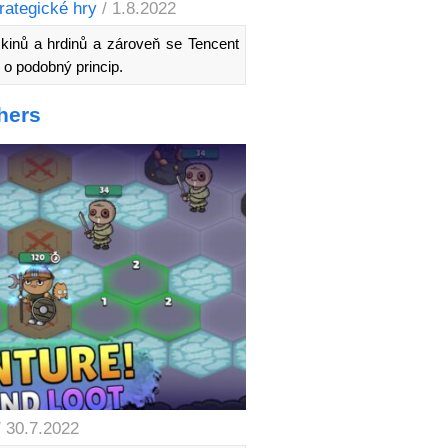
rategické hry
/ 1.8.2022
skinů a hrdinů a zároveň se Tencent
 o podobný princip.
hers
/ 30.7.2022