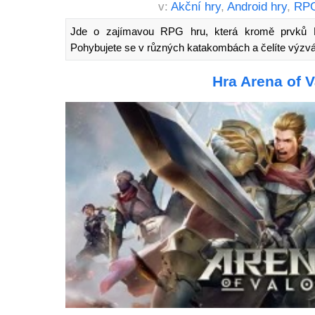
v:
Akční hry
,
Android hry
,
RPG
Jde o zajímavou RPG hru, která kromě prvků 
Pohybujete se v různých katakombách a čelíte výzvá
Hra Arena of V