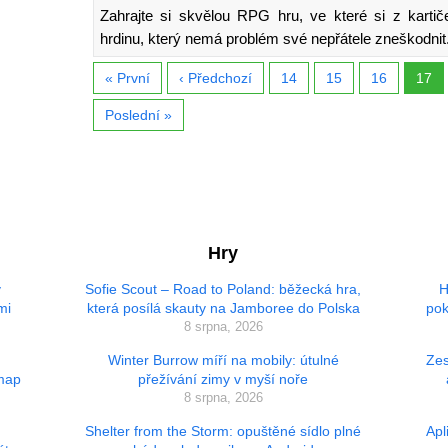
Zahrajte si skvělou RPG hru, ve které si z kartič
hrdinu, který nemá problém své nepřátele zneškodnit
« První
‹ Předchozí
14
15
16
17
Poslední »
Hry
ý
Sofie Scout – Road to Poland: běžecká hra,
H
mi
která posílá skauty na Jamboree do Polska
pok
8 srpna, 2026
Winter Burrow míří na mobily: útulné
Zes
 map
přežívání zimy v myší noře
8 srpna, 2026
Shelter from the Storm: opuštěné sídlo plné
Apl