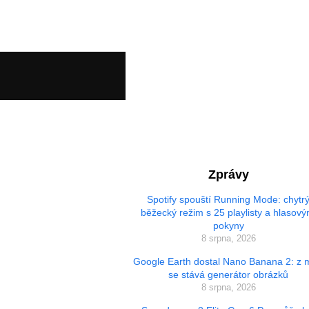
Zprávy
Spotify spouští Running Mode: chytr
běžecký režim s 25 playlisty a hlasový
pokyny
8 srpna, 2026
Google Earth dostal Nano Banana 2: z
se stává generátor obrázků
8 srpna, 2026