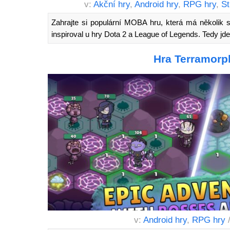
v:
Akční hry
,
Android hry
,
RPG hry
,
St
Zahrajte si populární MOBA hru, která má několik 
inspiroval u hry Dota 2 a League of Legends. Tedy jde
Hra Terramorp
v:
Android hry
,
RPG hry