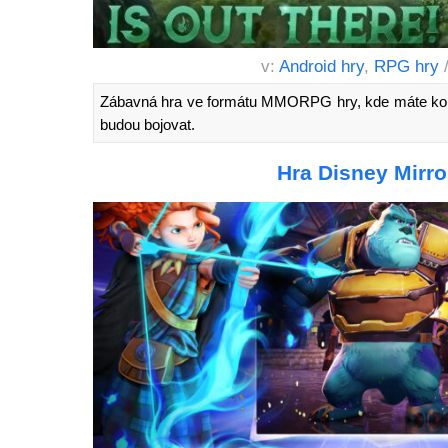
v:
Android hry
,
RPG hry
Zábavná hra ve formátu MMORPG hry, kde máte kole
budou bojovat.
Hra Disney Mirro