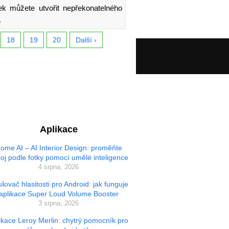
ek můžete utvořit nepřekonatelného
.
18
19
20
Další ›
Aplikace
ome AI – AI Interior Design: proměňte
oj podle fotky pomocí umělé inteligence
4 srpna, 2026
ilovač hlasitosti pro Android: jak funguje
aplikace Super Loud Volume Booster
3 srpna, 2026
ikace Leroy Merlin: chytrý pomocník pro