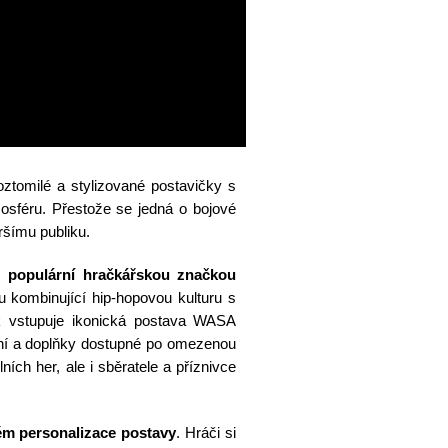
roztomilé a stylizované postavičky s
osféru. Přestože se jedná o bojové
iršímu publiku.
s populární hračkářskou značkou
ou kombinující hip-hopovou kulturu s
ak vstupuje ikonická postava WASA
ení a doplňky dostupné po omezenou
ích her, ale i sběratele a příznivce
ém personalizace postavy
. Hráči si