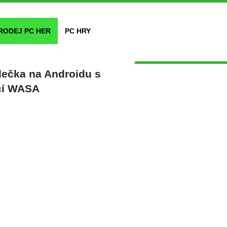
RODEJ PC HER
PC HRY
lečka na Androidu s
ací WASA