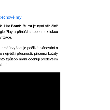
dechové hry
ek. Hra
Bomb Burst
je nyní oficiálně
le Play a přináší s sebou hektickou
ylizace.
d hráčů vyžaduje pečlivé plánování a
 co největší přesností, přičemž každý
nto způsob hraní oceňují především
lení.