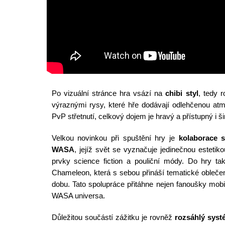
Po vizuální stránce hra vsází na
chibi styl
, tedy 
výraznými rysy, které hře dodávají odlehčenou atm
PvP střetnutí, celkový dojem je hravý a přístupný i š
Velkou novinkou při spuštění hry je
kolaborace 
WASA
, jejíž svět se vyznačuje jedinečnou estetik
prvky science fiction a pouliční módy. Do hry t
Chameleon, která s sebou přináší tematické obleč
dobu. Tato spolupráce přitáhne nejen fanoušky mobiln
WASA universa.
Důležitou součástí zážitku je rovněž
rozsáhlý syst