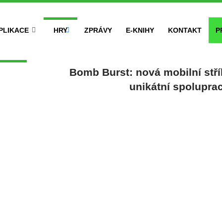
PLIKACE
HRY
ZPRÁVY
E-KNIHY
KONTAKT
P
Bomb Burst: nová mobilní stří
unikátní spolupr