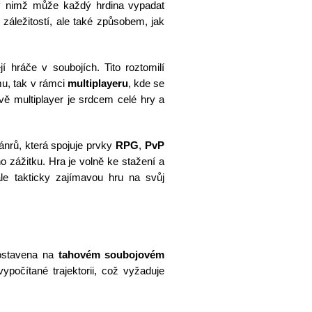
ky nimž může každý hrdina vypadat
 záležitostí, ale také způsobem, jak
jí hráče v soubojích. Tito roztomilí
mu, tak v rámci
multiplayeru
, kde se
ávě multiplayer je srdcem celé hry a
nrů, která spojuje prvky
RPG
,
PvP
 zážitku. Hra je volně ke stažení a
le takticky zajímavou hru na svůj
postavena na
tahovém soubojovém
 vypočítané trajektorii, což vyžaduje