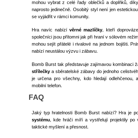
mohou vybrat z celé řady oblečků a doplňků, dí
naprosto jedinečně. Osobitý styl není jen estetickou
se vyjádřit v rámci komunity.
Hra navíc nabízí
věrné mazlíčky
, kteří doprováze
společníci jsou přítomni jak při hraní v sólovém reži
mohou sejít přátelé i rivalové na jednom bojišti. Pr
nabízí neustálou výzvu i zábavu.
Bomb Burst tak představuje zajímavou kombinaci žá
střílečky
a sběratelské zábavy do jednoho celistvého
je určena pro všechny, kdo hledají odlehčenou, a
mobilní telefon.
FAQ
Jaký typ hratelnosti Bomb Burst nabízí? Hra je 
systému
, kde hráči míří a vystřelují projektily po
taktické myšlení a přesnost.