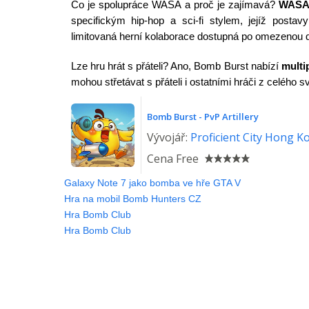
Co je spolupráce WASA a proč je zajímavá?
WAS
specifickým hip-hop a sci-fi stylem, jejíž postav
limitovaná herní kolaborace dostupná po omezenou 
Lze hru hrát s přáteli? Ano, Bomb Burst nabízí
multi
mohou střetávat s přáteli i ostatními hráči z celého
Bomb Burst - PvP Artillery
Vývojář:
Proficient City Hong K
Cena
Free
Galaxy Note 7 jako bomba ve hře GTA V
Hra na mobil Bomb Hunters CZ
Hra Bomb Club
Hra Bomb Club