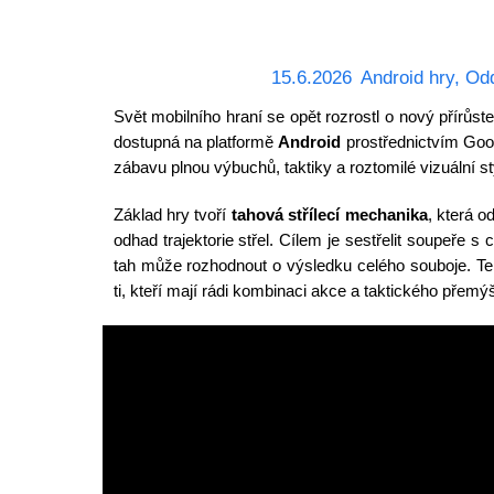
15.6.2026
Android hry
,
Od
Svět mobilního hraní se opět rozrostl o nový přírůst
dostupná na platformě
Android
prostřednictvím Goog
zábavu plnou výbuchů, taktiky a roztomilé vizuální st
Základ hry tvoří
tahová střílecí mechanika
, která o
odhad trajektorie střel. Cílem je sestřelit soupeře s
tah může rozhodnout o výsledku celého souboje. Te
ti, kteří mají rádi kombinaci akce a taktického přemýš