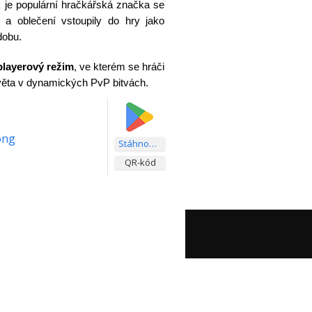
A
je populární hračkářská značka se
y a oblečení vstoupily do hry jako
dobu.
playerový režim
, ve kterém se hráči
 světa v dynamických PvP bitvách.
ong
Stáhnout aplikaci
QR-kód