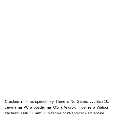
Crushed in Time, spin-off hry There is No Game, vychází 10.
června na PC a později na iOS a Android. Holmes a Watson
zachraňují NPC Emmu v bláznivé point-and-click adventuře.