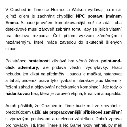
V Crushed in Time se Holmes a Watson vydávají na misii,
jejímž cílem je zachránit chybějící
NPC postavu jménem
Emma
. Situace je ovšem komplikovanější, než se zdá – oba
detektivové musí zároveň zabránit tomu, aby se jejich vlastní
hra doslova rozpadla. Čelí přitom výzvám záměrným i
nezáměrným, které hráče zavedou do skutečně šílených
situací.
Po stránce
hratelnosti
zůstává hra věrná žánru
point-and-
click adventury
, ale přidává vlastní vychytávky. Hráči
nebudou jen klikat na předměty – budou je mačkat, natahovat
a tahat, přičemž právě tyto fyzikální interakce jsou klíčem k
řešení záhad a objevování nečekaných kombinací. Jde tedy o
hádankovou hru
, která je zároveň vtipná, kreativní a nápaditá.
Autoři přislíbili, že Crushed in Time bude mít ve srovnání s
předchůdcem
užší, ale propracovanější příběhové zaměření
s výraznými postavami a ucelenou zápletkou. Dobrá zpráva
pro nováčky: i ti, kteří There is No Game nikdy nehráli, by měli