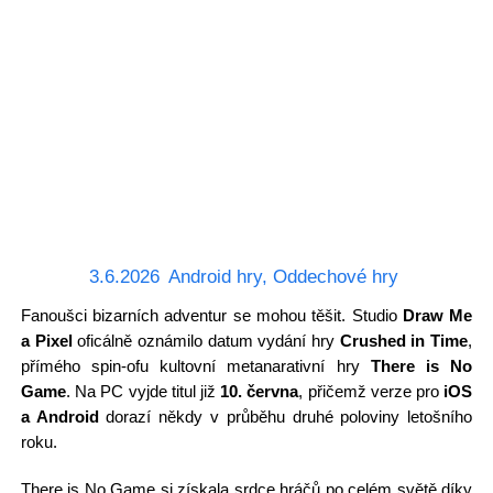
3.6.2026
Android hry
,
Oddechové hry
Fanoušci bizarních adventur se mohou těšit. Studio
Draw Me
a Pixel
oficálně oznámilo datum vydání hry
Crushed in Time
,
přímého spin-ofu kultovní metanarativní hry
There is No
Game
. Na PC vyjde titul již
10. června
, přičemž verze pro
iOS
a Android
dorazí někdy v průběhu druhé poloviny letošního
roku.
There is No Game si získala srdce hráčů po celém světě díky