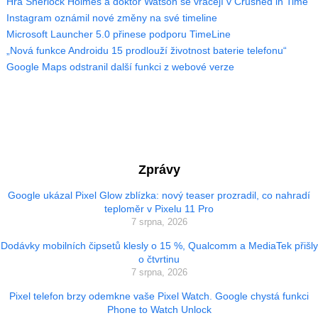
Hra Sherlock Holmes a doktor Watson se vracejí v Crushed in Time
Instagram oznámil nové změny na své timeline
Microsoft Launcher 5.0 přinese podporu TimeLine
„Nová funkce Androidu 15 prodlouží životnost baterie telefonu“
Google Maps odstranil další funkci z webové verze
Zprávy
Google ukázal Pixel Glow zblízka: nový teaser prozradil, co nahradí
teploměr v Pixelu 11 Pro
7 srpna, 2026
Dodávky mobilních čipsetů klesly o 15 %, Qualcomm a MediaTek přišly
o čtvrtinu
7 srpna, 2026
Pixel telefon brzy odemkne vaše Pixel Watch. Google chystá funkci
Phone to Watch Unlock