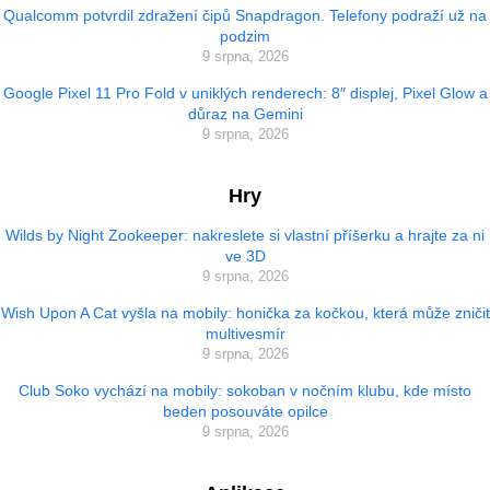
Qualcomm potvrdil zdražení čipů Snapdragon. Telefony podraží už na
podzim
9 srpna, 2026
Google Pixel 11 Pro Fold v uniklých renderech: 8″ displej, Pixel Glow a
důraz na Gemini
9 srpna, 2026
Hry
Wilds by Night Zookeeper: nakreslete si vlastní příšerku a hrajte za ni
ve 3D
9 srpna, 2026
Wish Upon A Cat vyšla na mobily: honička za kočkou, která může zničit
multivesmír
9 srpna, 2026
Club Soko vychází na mobily: sokoban v nočním klubu, kde místo
beden posouváte opilce
9 srpna, 2026