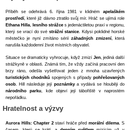
Příběh se odehrává 6. října 1981 v klidném
apelaškém
prostředí
, které již dávno ztratilo svůj mír. Hráč se ujímá role
Ethana Hilla
,
lesního strážce
s jedenáctiletou praxí v regionu,
který se vrací do své
strážní stanice
. Kdysi poklidné horské
městečko je nyní zmítáno sérií
záhadných zmizení
, která
narušila každodenní život místních obyvatel.
Situace se dramaticky vyhrocuje, když zmizí
Jen
, jediná další
strážkyně v oblasti. Známá tím, že vždy začíná pracovní den
brzy ráno, odešla vyšetřovat jeden z mnoha uzavřených
turistických chodníků
spojených s případy
pohřešovaných
osob
. Hill následuje její
poznámky
a vydává se hlouběji do
národního parku
, kde objeví její tábořiště v naprostém
nepořádku.
Hratelnost a výzvy
Aurora Hills: Chapter 2
staví hráče před
morální dilema
. S
časem, který se krátí, a
denním světlem
mizícím už v