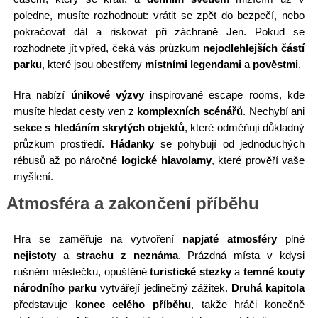
poledne, musíte rozhodnout: vrátit se zpět do bezpečí, nebo
pokračovat dál a riskovat při záchraně Jen. Pokud se
rozhodnete jít vpřed, čeká vás průzkum
nejodlehlejších částí
parku
, které jsou obestřeny
místními legendami
a
pověstmi
.
Hra nabízí
únikové výzvy
inspirované escape rooms, kde
musíte hledat cesty ven z
komplexních scénářů
. Nechybí ani
sekce s hledáním skrytých objektů
, které odměňují důkladný
průzkum prostředí.
Hádanky
se pohybují od jednoduchých
rébusů až po náročné
logické hlavolamy
, které prověří vaše
myšlení.
Atmosféra a zakončení příběhu
Hra se zaměřuje na vytvoření
napjaté atmosféry
plné
nejistoty
a
strachu z neznáma
. Prázdná místa v kdysi
rušném městečku, opuštěné
turistické stezky
a
temné kouty
národního parku
vytvářejí jedinečný zážitek.
Druhá kapitola
představuje
konec celého příběhu
, takže hráči konečně