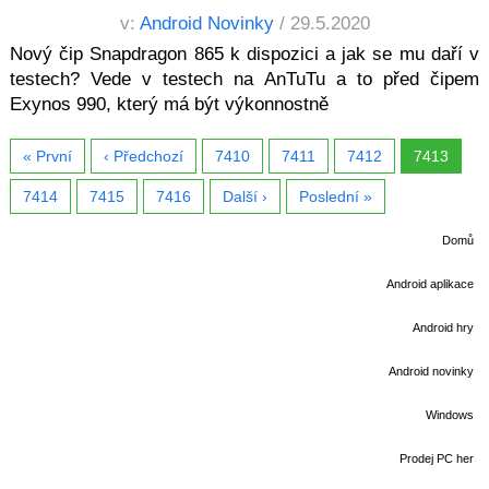
v:
Android Novinky
/ 29.5.2020
Nový čip Snapdragon 865 k dispozici a jak se mu daří v
testech? Vede v testech na AnTuTu a to před čipem
Exynos 990, který má být výkonnostně
« První
‹ Předchozí
7410
7411
7412
7413
7414
7415
7416
Další ›
Poslední »
Domů
Android aplikace
Android hry
Android novinky
Windows
Prodej PC her