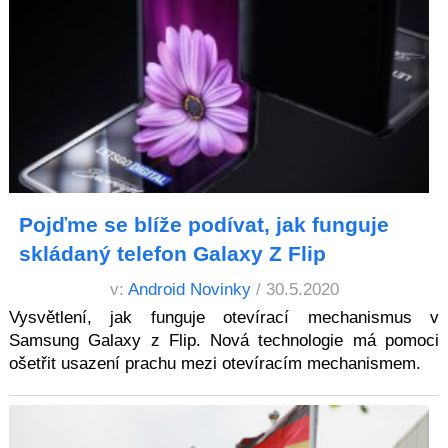
Pojďme se blíže podívat, jak funguje
skládaný telefon Galaxy Z Flip
v:
Android Novinky
/ 30.5.2020
Vysvětlení, jak funguje otevírací mechanismus v
Samsung Galaxy z Flip. Nová technologie má pomoci
ošetřit usazení prachu mezi otevíracím mechanismem.