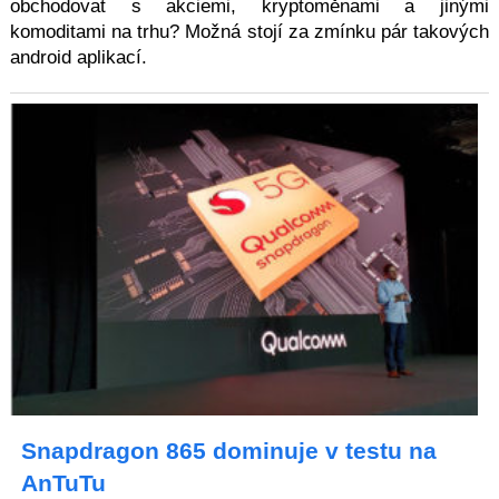
obchodovat s akciemi, kryptoměnami a jinými
komoditami na trhu? Možná stojí za zmínku pár takových
android aplikací.
Snapdragon 865 dominuje v testu na
AnTuTu