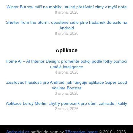
Winter Burrow míří na mobily: útulné přežívání zimy v myší noře
8 srpna, 2026
Shelter from the Storm: opuštěné sídlo plné hádanek dorazilo na
Android
8 srpna, 2026
Aplikace
Home AI – AI Interior Design: proměňte pokoj podle fotky pomocí
umělé inteligence
4 srpna, 2026
Zesilovač hlasitosti pro Android: jak funguje aplikace Super Loud
Volume Booster
3 srpna, 2026
Aplikace Leroy Merlin: chytrý pomocník pro dům, zahradu i kutily
2 srpna, 2026
Androiduj.cz
patřící do skupiny
TBcreative Invest
© 2010 - 2026.