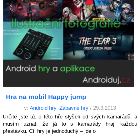
Hra na mobil Happy jump
v:
Android hry
,
Zábavné hry
/ 29.3.2013
Určitě jste už o této hře slyšeli od svých kamarádů, a
musím uznat, že já to s kamarády hraji každou
přestávku. Cíl hry je jednoduchý – jde o