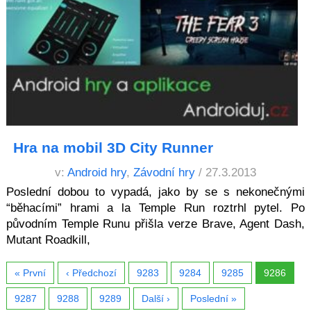
Hra na mobil 3D City Runner
v:
Android hry
,
Závodní hry
/ 27.3.2013
Poslední dobou to vypadá, jako by se s nekonečnými
“běhacími” hrami a la Temple Run roztrhl pytel. Po
původním Temple Runu přišla verze Brave, Agent Dash,
Mutant Roadkill,
« První
‹ Předchozí
9283
9284
9285
9286
9287
9288
9289
Další ›
Poslední »