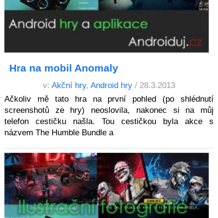
Hra na mobil Anomaly
v:
Akční hry
,
Android hry
/ 28.3.2013
Ačkoliv mě tato hra na první pohled (po shlédnutí
screenshotů ze hry) neoslovila, nakonec si na můj
telefon cestičku našla. Tou cestičkou byla akce s
názvem The Humble Bundle a