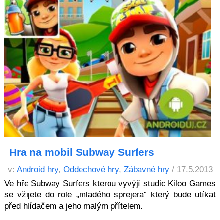
Hra na mobil Subway Surfers
v:
Android hry
,
Oddechové hry
,
Zábavné hry
/ 17.5.2013
Ve hře Subway Surfers kterou vyvýjí studio Kiloo Games
se vžijete do role „mladého sprejera“ který bude utíkat
před hlídačem a jeho malým přítelem.