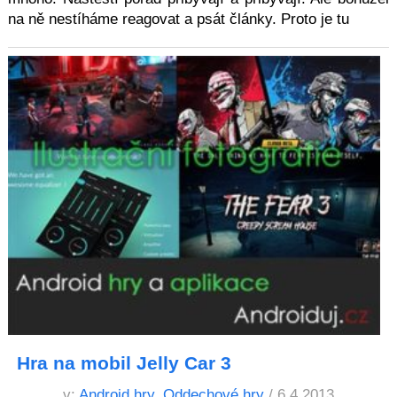
na ně nestíháme reagovat a psát články. Proto je tu
Hra na mobil Jelly Car 3
v:
Android hry
,
Oddechové hry
/ 6.4.2013