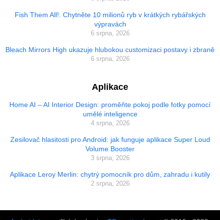
Fish Them All!: Chytněte 10 milionů ryb v krátkých rybářských
výpravách
6 srpna, 2026
Bleach Mirrors High ukazuje hlubokou customizaci postavy i zbraně
6 srpna, 2026
Aplikace
Home AI – AI Interior Design: proměňte pokoj podle fotky pomocí
umělé inteligence
4 srpna, 2026
Zesilovač hlasitosti pro Android: jak funguje aplikace Super Loud
Volume Booster
3 srpna, 2026
Aplikace Leroy Merlin: chytrý pomocník pro dům, zahradu i kutily
2 srpna, 2026