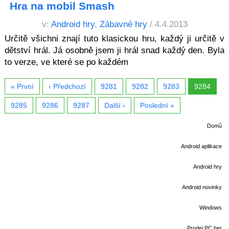
Hra na mobil Smash
v:
Android hry
,
Zábavné hry
/ 4.4.2013
Určitě všichni znají tuto klasickou hru, každý ji určitě v
dětství hrál. Já osobně jsem ji hrál snad každý den. Byla
to verze, ve které se po každém
« První
‹ Předchozí
9281
9282
9283
9284
9285
9286
9287
Další ›
Poslední »
Domů
Android aplikace
Android hry
Android novinky
Windows
Prodej PC her