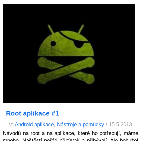
Root aplikace #1
v:
Android aplikace
,
Nástroje a pomůcky
/ 15.5.2013
Návodů na root a na aplikace, které ho potřebují, máme
mnoho. Naštěstí pořád přibývají a přibývají. Ale bohužel