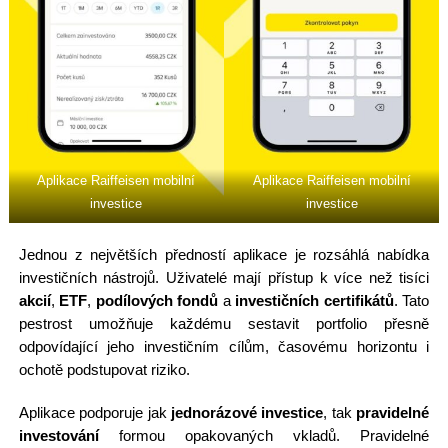
Aplikace Raiffeisen mobilní
Aplikace Raiffeisen mobilní
investice
investice
Jednou z největších předností aplikace je rozsáhlá nabídka
investičních nástrojů. Uživatelé mají přístup k více než tisíci
akcií
,
ETF
,
podílových fondů
a
investičních certifikátů
. Tato
pestrost umožňuje každému sestavit portfolio přesně
odpovídající jeho investičním cílům, časovému horizontu i
ochotě podstupovat riziko.
Aplikace podporuje jak
jednorázové investice
, tak
pravidelné
investování
formou opakovaných vkladů. Pravidelné