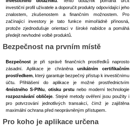
investičního dotazníku
. Tento dotazník pomáhá určit
investiční profil uživatele a doporučit produkty odpovídající jeho
znalostem, zkušenostem a finančním možnostem. Pro
začínající investory je tato funkce mimořádně přínosná,
protože zjednodušuje orientaci v široké nabídce a pomáhá
předejít nevhodné volbě produktů.
Bezpečnost na prvním místě
Bezpečnost
je při správě finančních prostředků naprosto
zásadní. Aplikace je chráněna
unikátním certifikačním
prostředkem
, který garantuje bezpečný přístup k investičnímu
účtu. Přihlášení do aplikace je možné prostřednictvím
4místného S-PINu
,
otisku prstu
nebo moderní technologie
rozpoznávání obličeje
. Stejné metody ověření jsou použity i
pro potvrzování jednotlivých transakcí, čímž je zajištěna
maximální ochrana před neoprávněným přístupem.
Pro koho je aplikace určena