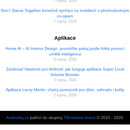
7 srpna, 2026
Don’t Starve Together konečně vychází na mobilech s plnohodnotným
co-opem
7 srpna, 2026
Aplikace
Home AI – AI Interior Design: proměňte pokoj podle fotky pomocí
umělé inteligence
4 srpna, 2026
Zesilovač hlasitosti pro Android: jak funguje aplikace Super Loud
Volume Booster
3 srpna, 2026
Aplikace Leroy Merlin: chytrý pomocník pro dům, zahradu i kutily
2 srpna, 2026
Androiduj.cz
patřící do skupiny
TBcreative Invest
© 2010 - 2026.