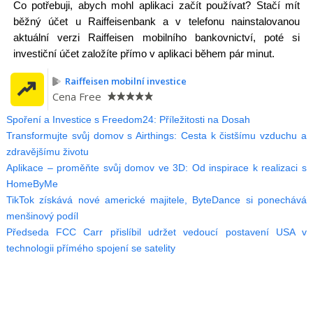
Co potřebuji, abych mohl aplikaci začít používat? Stačí mít
běžný účet u Raiffeisenbank a v telefonu nainstalovanou
aktuální verzi Raiffeisen mobilního bankovnictví, poté si
investiční účet založíte přímo v aplikaci během pár minut.
Raiffeisen mobilní investice
Cena
Free
Spoření a Investice s Freedom24: Příležitosti na Dosah
Transformujte svůj domov s Airthings: Cesta k čistšímu vzduchu a
zdravějšímu životu
Aplikace – proměňte svůj domov ve 3D: Od inspirace k realizaci s
HomeByMe
TikTok získává nové americké majitele, ByteDance si ponechává
menšinový podíl
Předseda FCC Carr přislíbil udržet vedoucí postavení USA v
technologii přímého spojení se satelity