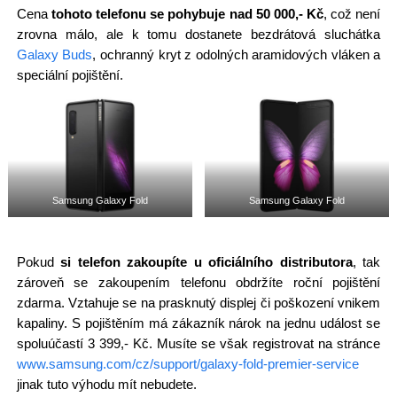
Cena
tohoto telefonu se pohybuje nad 50 000,- Kč
, což není
zrovna málo, ale k tomu dostanete bezdrátová sluchátka
Galaxy Buds
, ochranný kryt z odolných aramidových vláken a
speciální pojištění.
Samsung Galaxy Fold
Samsung Galaxy Fold
Pokud
si telefon zakoupíte u oficiálního distributora
, tak
zároveň se zakoupením telefonu obdržíte roční pojištění
zdarma. Vztahuje se na prasknutý displej či poškození vnikem
kapaliny. S pojištěním má zákazník nárok na jednu událost se
spoluúčastí 3 399,- Kč. Musíte se však registrovat na stránce
www.samsung.com/cz/support/galaxy-fold-premier-service
jinak tuto výhodu mít nebudete.