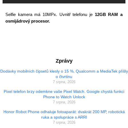
Selfie kamera má 10MPx. Uvnitř telefonu je
12GB RAM a
osmijádrový procesor.
Zprávy
Dodávky mobilních čipsetů klesly o 15 %, Qualcomm a MediaTek přišly
o čtvrtinu
7 srpna, 2026
Pixel telefon brzy odemkne vaše Pixel Watch. Google chystá funkci
Phone to Watch Unlock
7 srpna, 2026
Honor Robot Phone odhaluje fotoaparát: dvakrát 200 MP, robotická
ruka a spolupráce s ARRI
7 srpna, 2026